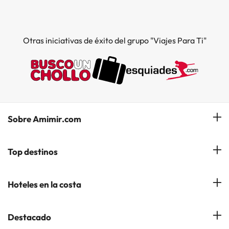
Otras iniciativas de éxito del grupo "Viajes Para Ti"
Sobre Amimir.com
¿Quiénes somos?
Top destinos
Opiniones de nuestros clientes
Hoteles en Salou
Hoteles en la costa
Gestionar mi reserva
Hoteles en Lloret de Mar
Blog de Amimir.com
Hoteles en la Costa Azahar
Destacado
Hoteles en Andorra la Vella