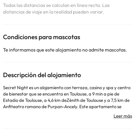
Todas las distancias se calculan en línea recta. Las
distancias de viaje en la realidad pueden variar.
Condiciones para mascotas
Te informamos que este alojamiento no admite mascotas.
Descripción del alojamiento
Secret Night es un alojamiento con terraza, casino y spa y centro
de bienestar que se encuentra en Toulouse, a 9 min a pie de
Estadio de Toulouse, a 4,6 km deZénith de Toulouse y a 7,5 km de
Anfiteatro romano de Purpan-Ancely. Este apartamento se
encuentra en un edificio de 2022 y está a 10 km de Centro
Congresos y Exposiciones Diagora y a 19 min a pie de Estación de
metro Carmes. El apartamento se encuentra en la planta baja y
tiene 1 dormitorio, TV de pantalla plana y cocina totalmente