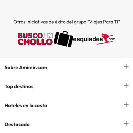
Otras iniciativas de éxito del grupo "Viajes Para Ti"
Sobre Amimir.com
¿Quiénes somos?
Top destinos
Opiniones de nuestros clientes
Hoteles en Salou
Hoteles en la costa
Gestionar mi reserva
Hoteles en Lloret de Mar
Blog de Amimir.com
Hoteles en la Costa Azahar
Destacado
Hoteles en Andorra la Vella