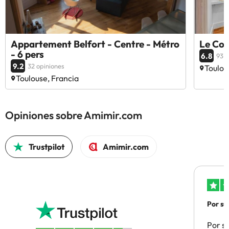
Appartement Belfort - Centre - Métro
Le Coc
- 6 pers
6.8
93 o
9.2
32 opiniones
Toulou
Toulouse, Francia
Opiniones sobre Amimir.com
Trustpilot
Amimir.com
Por su
Por su