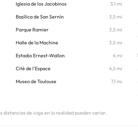
i
Iglesia de los Jacobinos
3,1 mi
Basílica de San Sernín
3,5 mi
i
Parque Ramier
3,5 mi
i
Halle de la Machine
3,5 mi
i
Estadio Ernest-Wallon
4 mi
i
Cité de l'Espace
4,5 mi
i
Museo de Toulouse
7,1 mi
i
as distancias de viaje en la realidad pueden variar.