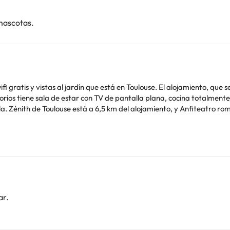
mascotas.
fi gratis y vistas al jardín que está en Toulouse. El alojamiento, que
eropuerto
de soltero o soltera ni fiestas similares.
o. Puedes consultar sus tarifas directamente en el establecimiento. 
contáctanos.
ar.