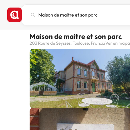
Busca
ciudad,
hotel
o
Maison de maitre et son parc
destino
203 Route de Seysses, Toulouse, Francia
Ver en mapa