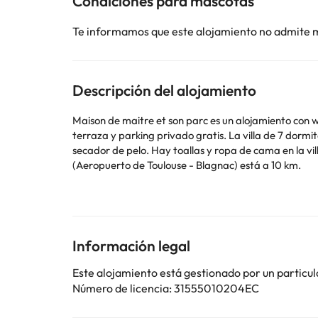
Condiciones para mascotas
Te informamos que este alojamiento no admite 
Descripción del alojamiento
Maison de maitre et son parc es un alojamiento con wi
terraza y parking privado gratis. La villa de 7 dormitorios tiene sala de estar con TV de pantalla plana, cocina totalmente equipada con lavavajillas y horno, y 5 baños con
secador de pelo. Hay toallas y ropa de cama en la villa. Zénith de Toulouse está a 6,5 km del alojamiento, y Anfiteatro romano de Purpan-Ancely está a 8,2 km. El a
(Aeropuerto de Toulouse - Blagnac) está a 10 km.
En este alojamiento no se pueden celebrar despedidas 
Algunos de los servicios detallados pueden ser de pag
cambios por parte del alojamiento. Si tienes dudas, 
Información legal
Este alojamiento está gestionado por un particul
Número de licencia: 31555010204EC