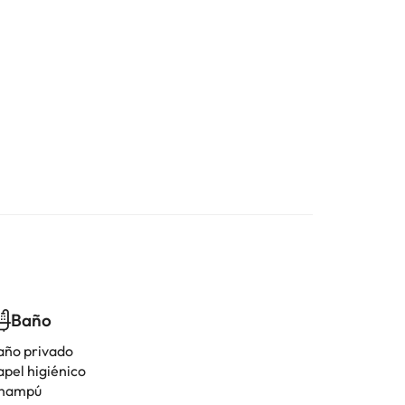
Baño
año privado
apel higiénico
hampú