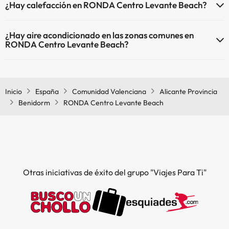
¿Hay calefacción en RONDA Centro Levante Beach?
Sí, RONDA Centro Levante Beach tiene calefacción en las zonas
¿Hay aire acondicionado en las zonas comunes en
comunes.
RONDA Centro Levante Beach?
Sí, RONDA Centro Levante Beach tiene aire acondicionado en las
zonas comunes.
Inicio
España
Comunidad Valenciana
Alicante Provincia
Benidorm
RONDA Centro Levante Beach
Otras iniciativas de éxito del grupo "Viajes Para Ti"