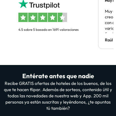
Muy sa
Muy s
creo 
con c
vario
4.5 sobre 5 basado en 1691 valoraciones
famil
Hotel 
Raúl 
vuestr
Entérate antes que nadie
Recibe GRATIS ofertas de hoteles de los buenos, de los
que te hacen flipar. Además de sorteos, contenido útil y
todas las novedades de nuestra web y App. 200 mil
personas ya están suscritas y leyéndonos, ¿te apuntas
tú también?