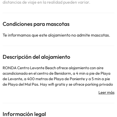
distancias de viaje en la realidad pueden variar.
Condiciones para mascotas
Te informamos que este alojamiento no admite mascotas.
Descripción del alojamiento
RONDA Centro Levante Beach ofrece alojamiento con aire
acondicionado en el centro de Benidorm, a 4 min a pie de Playa
de Levante, a 400 metros de Playa de Poniente y a 5 min a pie
de Playa del Mal Pas. Hay wifi gratis y se ofrece parking privado
por un suplemento. El apartamento ofrece terraza, vistas a la
ciudad, zona de estar, TV de pantalla plana, cocina totalmente
equipada con nevera y lavavajillas, y baño privado con ducha y
artículos de aseo gratuitos. También hay horno, microondas y
fogones, además de cafetera y hervidor. Hay servicio de alquiler
Información legal