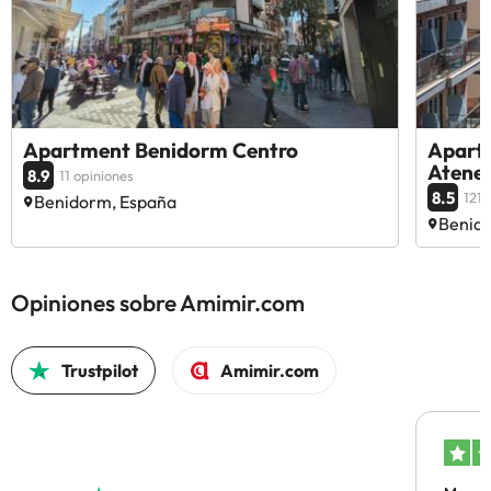
Apartment Benidorm Centro
Aparta
Atenea
8.9
11 opiniones
8.5
1218
Benidorm, España
Benid
Opiniones sobre Amimir.com
Trustpilot
Amimir.com