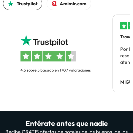
Trustpilot
Amimir.com
Tranqu
Por la
reserv
atenc
4.5 sobre 5 basado en 1707 valoraciones
MIGU
Entérate antes que nadie
Recibe GRATIS ofertas de hoteles de los buenos, de los