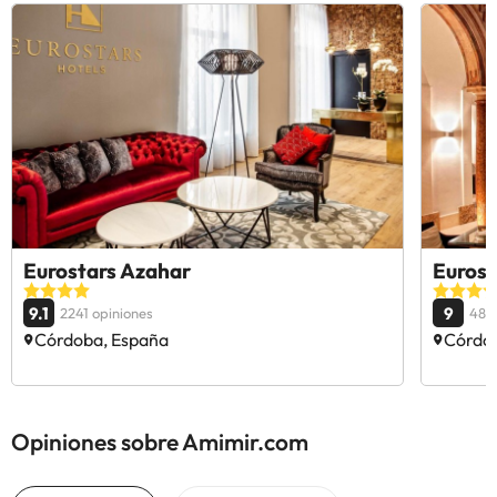
Eurostars Azahar
Eurost
9.1
9
2241 opiniones
487
Córdoba, España
Córdo
Opiniones sobre Amimir.com