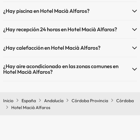
El Hotel Macià Alfaros ofrece Wi-Fi de pago.
¿Hay piscina en Hotel Macià Alfaros?
El Hotel Macià Alfaros dispone de Wi-Fi.
Sí, Hotel Macià Alfaros tiene piscina (este servicio puede ser de
¿Hay recepción 24 horas en Hotel Macià Alfaros?
pago) Aquí tienes más info sobre la piscina y otras instalaciones.
Sí, Hotel Macià Alfaros tiene recepción 24 horas.
Piscina al aire libre (temporada de verano)
¿Hay calefacción en Hotel Macià Alfaros?
Sí, Hotel Macià Alfaros tiene calefacción en las zonas comunes.
¿Hay aire acondicionado en las zonas comunes en
Hotel Macià Alfaros?
Sí, Hotel Macià Alfaros tiene aire acondicionado en las zonas
comunes.
Inicio
España
Andalucía
Córdoba Provincia
Córdoba
Hotel Macià Alfaros