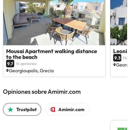
Mousai Apartment walking distance
Leonid
to the beach
9.3
144 
9.7
14 opiniones
Georgi
Georgioupolis, Grecia
Opiniones sobre Amimir.com
Trustpilot
Amimir.com