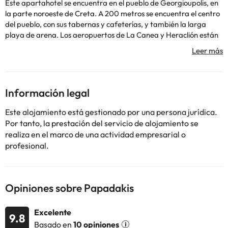
Este apartahotel se encuentra en el pueblo de Georgioupolis, en
la parte noroeste de Creta. A 200 metros se encuentra el centro
del pueblo, con sus tabernas y cafeterías, y también la larga
playa de arena. Los aeropuertos de La Canea y Heraclión están
a 45 km y 100 km, respectivamente. El hotel cuenta con 30
habitaciones, Wi-Fi y parking.
Información legal
Algunos de los servicios detallados pueden ser de pago. Puedes
Este alojamiento está gestionado por una persona jurídica.
consultar sus tarifas directamente en el establecimiento. Toda la
Por tanto, la prestación del servicio de alojamiento se
información de esta ficha está sujeta a cambios por parte del
realiza en el marco de una actividad empresarial o
alojamiento. Si tienes dudas, contáctanos.
profesional.
Opiniones sobre Papadakis
Excelente
9.8
Basado en
10 opiniones