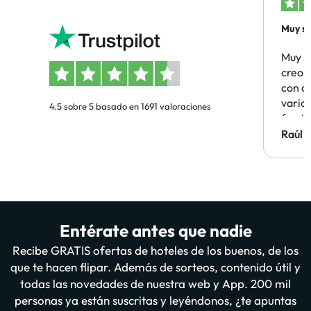
Muy sa
Muy s
creo 
con c
vario
4.5 sobre 5 basado en 1691 valoraciones
famil
Hotel 
Raúl 
vuestr
Entérate antes que nadie
Recibe GRATIS ofertas de hoteles de los buenos, de los
que te hacen flipar. Además de sorteos, contenido útil y
todas las novedades de nuestra web y App. 200 mil
personas ya están suscritas y leyéndonos, ¿te apuntas