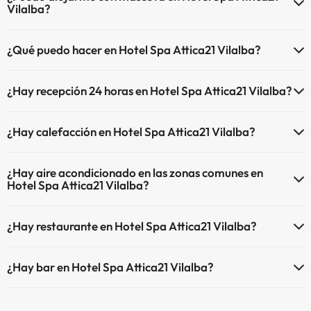
Vilalba?
En Hotel Spa Attica21 Vilalba no se admiten mascotas.
¿Qué puedo hacer en Hotel Spa Attica21 Vilalba?
El Hotel Spa Attica21 Vilalba dispone de las siguientes actividades
¿Hay recepción 24 horas en Hotel Spa Attica21 Vilalba?
(algunas pueden ser de pago).
Sí, Hotel Spa Attica21 Vilalba tiene recepción 24 horas.
Masajista
¿Hay calefacción en Hotel Spa Attica21 Vilalba?
Sí, Hotel Spa Attica21 Vilalba tiene calefacción en las zonas
¿Hay aire acondicionado en las zonas comunes en
comunes.
Hotel Spa Attica21 Vilalba?
Sí, Hotel Spa Attica21 Vilalba tiene aire acondicionado en las zonas
¿Hay restaurante en Hotel Spa Attica21 Vilalba?
comunes.
Sí, Hotel Spa Attica21 Vilalba tiene restaurante.
¿Hay bar en Hotel Spa Attica21 Vilalba?
Sí, Hotel Spa Attica21 Vilalba tiene bar.