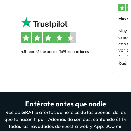
Muy sa
Muy s
creo 
con c
vario
4.5 sobre 5 basado en 1691 valoraciones
famil
Hotel 
Raúl 
vuestr
Entérate antes que nadie
Recibe GRATIS ofertas de hoteles de los buenos, de los
que te hacen flipar. Además de sorteos, contenido útil y
todas las novedades de nuestra web y App. 200 mil