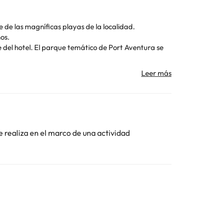
e de las magníficas playas de la localidad.
os.
 del hotel. El parque temático de Port Aventura se
Toda la información de esta ficha está sujeta a
e realiza en el marco de una actividad