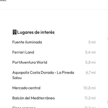
Lugares de interés
i
Fuente iluminada
5 mi
i
Ferrari Land
5,4 mi
i
PortAventura World
5,8 mi
i
Aquopolis Costa Dorada - La Pineda
6,7 mi
Salou
i
Mercado central
10,8 mi
i
Balcón del Mediterráneo
11,2 mi