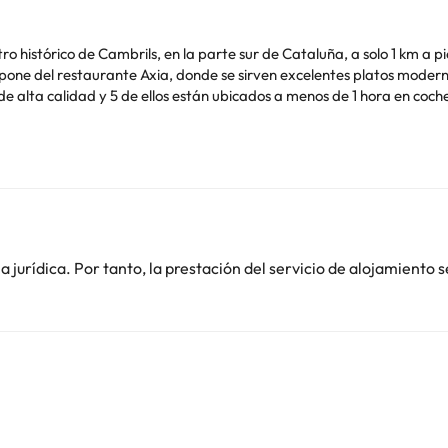
o histórico de Cambrils, en la parte sur de Cataluña, a solo 1 km a pi
spone del restaurante Axia, donde se sirven excelentes platos modern
 alta calidad y 5 de ellos están ubicados a menos de 1 hora en coche
o. Puedes consultar sus tarifas directamente en el establecimiento. 
contáctanos.
jurídica. Por tanto, la prestación del servicio de alojamiento s