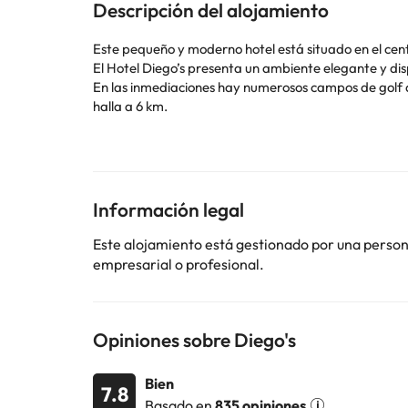
Descripción del alojamiento
Este pequeño y moderno hotel está situado en el centr
El Hotel Diego’s presenta un ambiente elegante y di
En las inmediaciones hay numerosos campos de golf de
halla a 6 km.
Algunos de los servicios detallados pueden ser de pag
cambios por parte del alojamiento. Si tienes dudas, 
Información legal
Este alojamiento está gestionado por una persona 
empresarial o profesional.
Opiniones sobre Diego's
Bien
7.8
Basado en
835 opiniones