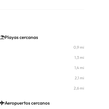
Playas cercanas
0,9 mi
1,3 mi
1,4 mi
2,1 mi
2,6 mi
Aeropuertos cercanos