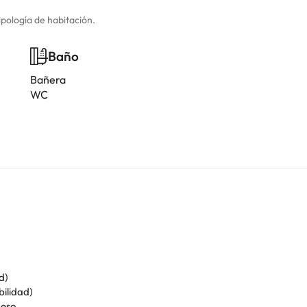
ipología de habitación.
Baño
Bañera
WC
d)
bilidad)
peso.