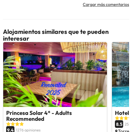
Cargar más comentarios
Alojamientos similares que te pueden
interesar
Princesa Solar 4* - Adults
Hotel 
Recommended
8.5
255
9.4
1276 opiniones
Torrem