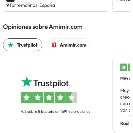
Torremolinos, España
Opiniones sobre Amimir.com
Trustpilot
Amimir.com
Muy sa
Muy s
creo 
con c
vario
4.5 sobre 5 basado en 1691 valoraciones
famil
Hotel 
Raúl 
vuestr