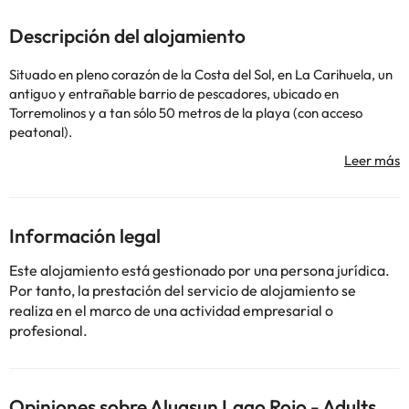
Descripción del alojamiento
Situado en pleno corazón de la Costa del Sol, en La Carihuela, un
antiguo y entrañable barrio de pescadores, ubicado en
Torremolinos y a tan sólo 50 metros de la playa (con acceso
peatonal).
El Hotel considerado adults recommended ofrece un ambiente
tranquilo, sin la presencia de los más pequeños. También el lugar
idóneo para tomarse un buen descanso vacacional gracias a su
amplia gama de servicios e instalaciones.
Además cuenta con servicio recepción 24 horas, restaurante con
Información legal
las comidas tipo bufet y en el bar/salón podrás disfrutar de baile
y diversión nocturna.
Este alojamiento está gestionado por una persona jurídica.
Las habitaciones disponen de caja fuerte, conexión wifi gratuita,
Por tanto, la prestación del servicio de alojamiento se
aire acondicionado, calefacción, televisión, baño completo con
realiza en el marco de una actividad empresarial o
ducha o bañera y secador de pelo.
profesional.
Algunos de los servicios detallados pueden ser de pago. Puedes
Opiniones sobre Aluasun Lago Rojo - Adults
consultar sus tarifas directamente en el establecimiento. Toda la