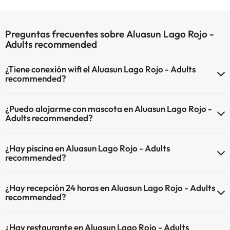
Preguntas frecuentes sobre Aluasun Lago Rojo -
Adults recommended
¿Tiene conexión wifi el Aluasun Lago Rojo - Adults
recommended?
El Aluasun Lago Rojo - Adults recommended dispone de Wi-Fi.
¿Puedo alojarme con mascota en Aluasun Lago Rojo -
Adults recommended?
En Aluasun Lago Rojo - Adults recommended se admiten mascotas
¿Hay piscina en Aluasun Lago Rojo - Adults
(previa petición y de pago directo en hotel). Consulta las
recommended?
condiciones.
Sí, Aluasun Lago Rojo - Adults recommended tiene piscina (este
¿Hay recepción 24 horas en Aluasun Lago Rojo - Adults
servicio puede ser de pago) Aquí tienes más info sobre la piscina y
recommended?
otras instalaciones.
Sí, Aluasun Lago Rojo - Adults recommended tiene recepción 24
Piscina al aire libre (temporada de verano)
¿Hay restaurante en Aluasun Lago Rojo - Adults
horas.
Piscina al aire libre (toda la temporada)