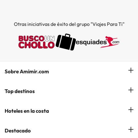
Otras iniciativas de éxito del grupo "Viajes Para Ti"
Sobre Amimir.com
¿Quiénes somos?
Top destinos
Opiniones de nuestros clientes
Hoteles en Salou
Hoteles en la costa
Gestionar mi reserva
Hoteles en Lloret de Mar
Blog de Amimir.com
Hoteles en la Costa Azahar
Destacado
Hoteles en Andorra la Vella