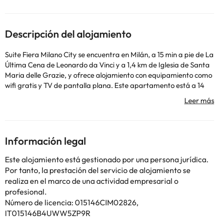
Descripción del alojamiento
Suite Fiera Milano City se encuentra en Milán, a 15 min a pie de La
Última Cena de Leonardo da Vinci y a 1,4 km de Iglesia de Santa
Maria delle Grazie, y ofrece alojamiento con equipamiento como
wifi gratis y TV de pantalla plana. Este apartamento está a 14
min a pie de CityLife y a 1,9 km de San Maurizio al Monastero
Maggiore. Este apartamento tiene aire acondicionado y dispone
de 1 dormitorio y 1 baño con bidet, ducha y artículos de aseo
gratuitos. La zona de cocina está equipada con nevera,
microondas y fogones, además de cafetera y hervidor. Fiera
Información legal
Milano está a 2,2 km del alojamiento, y MUDEC está a 2,6 km. El
aeropuerto (Aeropuerto de Milán - Linate) está a 12 km.
Este alojamiento está gestionado por una persona jurídica.
En este alojamiento no se pueden celebrar despedidas de soltero
Por tanto, la prestación del servicio de alojamiento se
o soltera ni fiestas similares.
realiza en el marco de una actividad empresarial o
profesional.
Número de licencia: 015146CIM02826,
Algunos de los servicios detallados pueden ser de pago. Puedes
consultar sus tarifas directamente en el establecimiento. Toda la
IT015146B4UWW5ZP9R