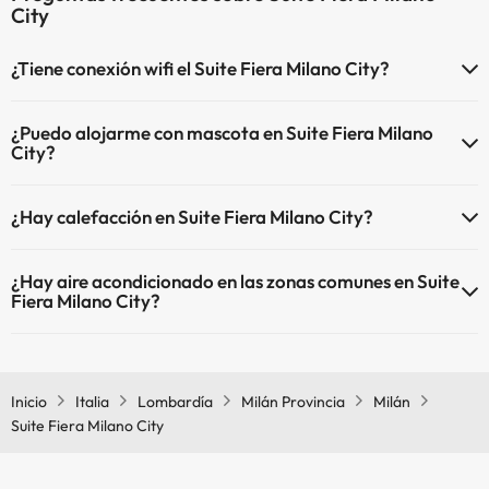
City
¿Tiene conexión wifi el Suite Fiera Milano City?
El Suite Fiera Milano City dispone de Wi-Fi.
¿Puedo alojarme con mascota en Suite Fiera Milano
City?
En Suite Fiera Milano City no se admiten mascotas.
¿Hay calefacción en Suite Fiera Milano City?
Sí, Suite Fiera Milano City tiene calefacción en las zonas comunes.
¿Hay aire acondicionado en las zonas comunes en Suite
Fiera Milano City?
Sí, Suite Fiera Milano City tiene aire acondicionado en las zonas
comunes.
Inicio
Italia
Lombardía
Milán Provincia
Milán
Suite Fiera Milano City