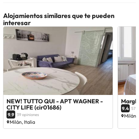
Alojamientos similares que te pueden
interesar
NEW! TUTTO QUI - APT WAGNER -
Marghe
CITY LIFE (cir01686)
9.4
57 o
9.9
39 opiniones
Milán, 
Milán, Italia