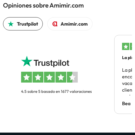
Opiniones sobre Amimir.com
Trustpilot
Amimir.com
La pla
La pl
encon
vacaci
clien
4.5 sobre 5 basado en 1677 valoraciones
probl
antes.
Bea