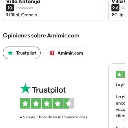
Villa Antonija
Villa 
10
9.6
1 opiniones
30 o
Cilipi, Croacia
Cilipi,
Opiniones sobre Amimir.com
Trustpilot
Amimir.com
La pla
La pl
encon
vacaci
clien
4.5 sobre 5 basado en 1677 valoraciones
probl