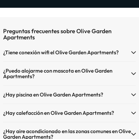
Preguntas frecuentes sobre Olive Garden
Apartments
¿Tiene conexión wifi el Olive Garden Apartments?
El Olive Garden Apartments dispone de Wi-Fi.
¿Puedo alojarme con mascota en Olive Garden
Apartments?
En Olive Garden Apartments no se admiten mascotas.
¿Hay piscina en Olive Garden Apartments?
Sí, Olive Garden Apartments tiene piscina (este servicio puede ser
¿Hay calefacción en Olive Garden Apartments?
de pago) Aquí tienes más info sobre la piscina y otras instalaciones.
Sí, Olive Garden Apartments tiene calefacción en las zonas
Piscina al aire libre (temporada de verano)
¿Hay aire acondicionado en las zonas comunes en Olive
comunes.
Garden Apartments?