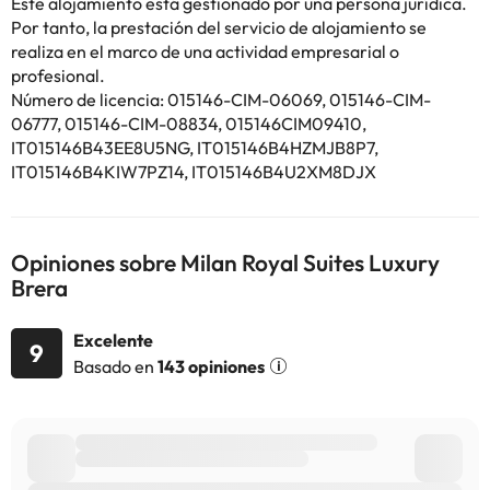
Este alojamiento está gestionado por una persona jurídica.
Linate) está a 9 km.
Por tanto, la prestación del servicio de alojamiento se
En este alojamiento no se pueden celebrar despedidas de soltero
realiza en el marco de una actividad empresarial o
o soltera ni fiestas similares.
profesional.
Número de licencia: 015146-CIM-06069, 015146-CIM-
Algunos de los servicios detallados pueden ser de pago. Puedes
06777, 015146-CIM-08834, 015146CIM09410,
consultar sus tarifas directamente en el establecimiento. Toda la
IT015146B43EE8U5NG, IT015146B4HZMJB8P7,
información de esta ficha está sujeta a cambios por parte del
IT015146B4KIW7PZ14, IT015146B4U2XM8DJX
alojamiento. Si tienes dudas, contáctanos.
Opiniones sobre Milan Royal Suites Luxury
Brera
Excelente
9
Basado en
143 opiniones