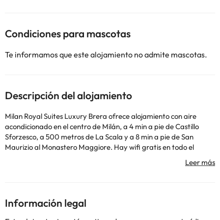
Condiciones para mascotas
Te informamos que este alojamiento no admite mascotas.
Descripción del alojamiento
Milan Royal Suites Luxury Brera ofrece alojamiento con aire
acondicionado en el centro de Milán, a 4 min a pie de Castillo
Sforzesco, a 500 metros de La Scala y a 8 min a pie de San
Maurizio al Monastero Maggiore. Hay wifi gratis en todo el
alojamiento. El alojamiento está equipado con TV de pantalla
plana y baño privado con bidet, ducha y artículos de aseo
gratuitos. La cocina dispone de nevera, lavavajillas y horno.
También se ofrece microondas, fogones y tostadora, además de
cafetera y hervidor. Cerca del alojamiento hay puntos de interés
Información legal
como Galería Vittorio Emanuele, Montenapoleone Metro Station
y Piazza del Duomo. El aeropuerto (Aeropuerto de Milán -