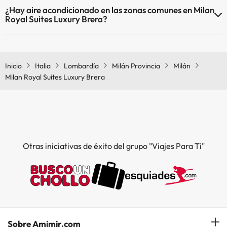
Sí, Milan Royal Suites Luxury Brera tiene calefacción en las zonas
¿Hay aire acondicionado en las zonas comunes en Milan
comunes.
Royal Suites Luxury Brera?
Sí, Milan Royal Suites Luxury Brera tiene aire acondicionado en las
zonas comunes.
Inicio
Italia
Lombardía
Milán Provincia
Milán
Milan Royal Suites Luxury Brera
Otras iniciativas de éxito del grupo "Viajes Para Ti"
Sobre Amimir.com