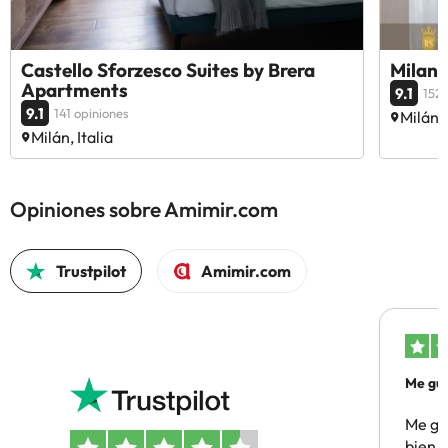
Castello Sforzesco Suites by Brera
Milan 
Apartments
9.1
1528
9.1
141 opiniones
Milán, 
Milán, Italia
Opiniones sobre Amimir.com
Trustpilot
Amimir.com
Me gus
Me gus
bien