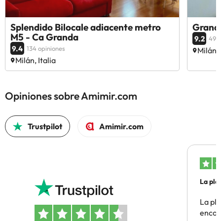
Splendido Bilocale adiacente metro
Grand
M5 - Ca Granda
9.2
49 o
9.4
134 opiniones
Milán, 
Milán, Italia
Opiniones sobre Amimir.com
Trustpilot
Amimir.com
La pla
La pl
encon