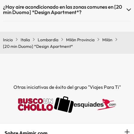
Sí, [20 min Duomo] *Design Apartment* tiene calefacción en las
¿Hay aire acondicionado en las zonas comunes en [20
zonas comunes.
min Duomo] *Design Apartment*?
Sí, [20 min Duomo] *Design Apartment* tiene aire acondicionado
en las zonas comunes.
Inicio
Italia
Lombardía
Milán Provincia
Milán
[20 min Duomo] *Design Apartment*
Otras iniciativas de éxito del grupo "Viajes Para Ti"
Sobre Amimir.com