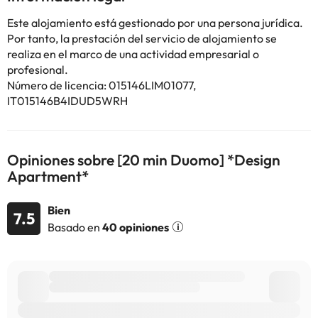
En este alojamiento no se pueden celebrar despedidas de soltero
o soltera ni fiestas similares.
Este alojamiento está gestionado por una persona jurídica.
Por tanto, la prestación del servicio de alojamiento se
realiza en el marco de una actividad empresarial o
Algunos de los servicios detallados pueden ser de pago. Puedes
profesional.
consultar sus tarifas directamente en el establecimiento. Toda la
Número de licencia: 015146LIM01077,
información de esta ficha está sujeta a cambios por parte del
alojamiento. Si tienes dudas, contáctanos.
IT015146B4IDUD5WRH
Opiniones sobre [20 min Duomo] *Design
Apartment*
Bien
7.5
Basado en
40 opiniones