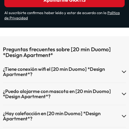
Apuntarme GRATIS
Al suscribirte confirmas haber leído y estar de acuerdo con la
Política
de Privacidad
Preguntas frecuentes sobre [20 min Duomo]
*Design Apartment*
¿Tiene conexión wifi el [20 min Duomo] *Design
Apartment*?
El [20 min Duomo] *Design Apartment* dispone de Wi-Fi.
¿Puedo alojarme con mascota en [20 min Duomo]
*Design Apartment*?
En [20 min Duomo] *Design Apartment* se admiten mascotas
¿Hay calefacción en [20 min Duomo] *Design
(previa petición y de pago directo en hotel). Consulta las
Apartment*?
condiciones.