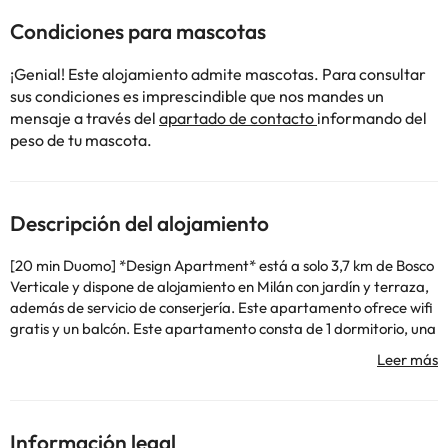
Condiciones para mascotas
¡Genial! Este alojamiento admite mascotas. Para consultar
sus condiciones es imprescindible que nos mandes un
mensaje a través del
apartado de contacto
informando del
peso de tu mascota.
Descripción del alojamiento
[20 min Duomo] *Design Apartment* está a solo 3,7 km de Bosco
Verticale y dispone de alojamiento en Milán con jardín y terraza,
además de servicio de conserjería. Este apartamento ofrece wifi
gratis y un balcón. Este apartamento consta de 1 dormitorio, una
sala de estar, una cocina totalmente equipada con nevera y
cafetera, y 1 baño con bidet y ducha. Hay toallas y ropa de cama
en el apartamento. Estación de metro Centrale está a 4,3 km del
alojamiento, y Estación de metro Lambrate está a 6 km. El
aeropuerto (Aeropuerto de Milán - Linate) está a 12 km.
Información legal