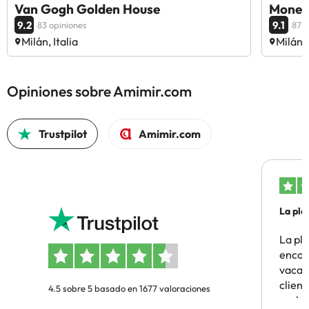
Van Gogh Golden House
Monet
9.2
9.1
83 opiniones
87 o
Milán, Italia
Milán, 
Opiniones sobre Amimir.com
Trustpilot
Amimir.com
La pla
La pl
encon
vacaci
clien
4.5 sobre 5 basado en 1677 valoraciones
probl