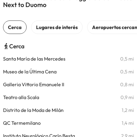
Next to Duomo
Cerca
Santa María de las Mercedes
0,5 mi
Museo de la Última Cena
0,5 mi
Galleria Vittorio Emanuele II
0,8 mi
Teatro alla Scala
0,9 mi
Distrito de la Moda de Milán
1,2 mi
QC Termemilano
1,4 mi
Instituto Neurológico Carlo Besta
2,9 mi