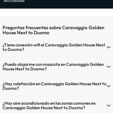
de Privacidad
Preguntas frecuentes sobre Caravaggio Golden
House Next to Duomo
¿Tiene conexión wifi el Caravaggio Golden House Next
to Duomo?
El Caravaggio Golden House Next to Duomo dispone de Wi-Fi.
¿Puedo alojarme con mascota en Caravaggio Golden
House Next to Duomo?
En Caravaggio Golden House Next to Duomo no se admiten
¿Hay calefacción en Caravaggio Golden House Next to
mascotas.
Duomo?
Sí, Caravaggio Golden House Next to Duomo tiene calefacción en
¿Hay aire acondicionado en las zonas comunes en
las zonas comunes.
Caravaggio Golden House Next to Duomo?