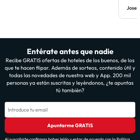
Jose 
Entérate antes que nadie
Recibe GRATIS ofertas de hoteles de los buenos, de los
que te hacen flipar. Además de sorteos, contenido útil y
todas las novedades de nuestra web y App. 200 mil
personas ya están suscritas y leyéndonos, ¿te apuntas
tú también?
Introduce tu email
Apuntarme GRATIS
Al suscribirte confirmas haber leído y estar de acuerdo con la
Política