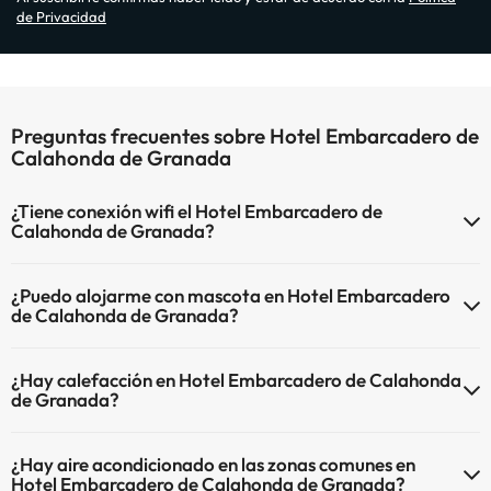
de Privacidad
Preguntas frecuentes sobre Hotel Embarcadero de
Calahonda de Granada
¿Tiene conexión wifi el Hotel Embarcadero de
Calahonda de Granada?
El Hotel Embarcadero de Calahonda de Granada dispone de Wi-Fi.
¿Puedo alojarme con mascota en Hotel Embarcadero
de Calahonda de Granada?
En Hotel Embarcadero de Calahonda de Granada no se admiten
¿Hay calefacción en Hotel Embarcadero de Calahonda
mascotas.
de Granada?
Sí, Hotel Embarcadero de Calahonda de Granada tiene calefacción
¿Hay aire acondicionado en las zonas comunes en
en las zonas comunes.
Hotel Embarcadero de Calahonda de Granada?