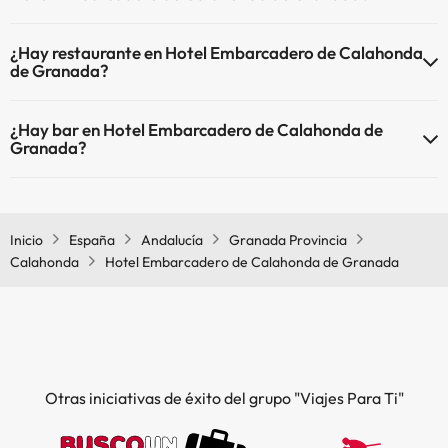
Sí, Hotel Embarcadero de Calahonda de Granada tiene aire
¿Hay restaurante en Hotel Embarcadero de Calahonda
acondicionado en las zonas comunes.
de Granada?
Sí, Hotel Embarcadero de Calahonda de Granada tiene
¿Hay bar en Hotel Embarcadero de Calahonda de
restaurante.
Granada?
Sí, Hotel Embarcadero de Calahonda de Granada tiene bar.
Inicio
España
Andalucía
Granada Provincia
Calahonda
Hotel Embarcadero de Calahonda de Granada
Otras iniciativas de éxito del grupo "Viajes Para Ti"