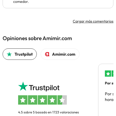
comedor.
Cargar más comentarios
Opiniones sobre Amimir.com
Trustpilot
Amimir.com
Por su
Por su
hora 
4.5 sobre 5 basado en 1723 valoraciones