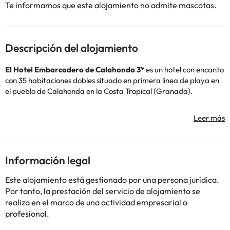
Te informamos que este alojamiento no admite mascotas.
Descripción del alojamiento
El Hotel Embarcadero de Calahonda 3*
es un hotel con encanto
con 35 habitaciones dobles situado en primera línea de playa en
el pueblo de Calahonda en la Costa Tropical (Granada).
Un entorno de aguas cristalinas, playa resguardada por una la
cala natural, un área de amarres para embarcaciones y los
impresionantes acantilados que le rodean hacen del Hotel el
lugar ideal para pasar unas vacaciones diferentes.
Información legal
Construido en 2009 cuenta con 35 habitaciones y Restaurante de
dos ambientes, terraza en primera línea de playa, servicios
Este alojamiento está gestionado por una persona jurídica.
propios del hotel y una gran variedad de deportes de Turismo
Por tanto, la prestación del servicio de alojamiento se
Activo para satisfacer cualquier necesidad de sus huéspedes
realiza en el marco de una actividad empresarial o
tanto de tranquilidad y relajación como de actividades de todo
profesional.
tipo.