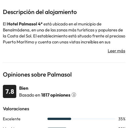
Descripción del alojamiento
El
Hotel Palmasol 4*
está ubicado en el municipio de
Benalmádena, en una de las zonas más turísticas y populares de
la Costa del Sol. El establecimiento está situado frente al precioso
Puerto Marítimo y cuenta con unas vistas increíbles en sus
habitaciones bañadas por la cálida luz del Mediterráneo.
El alojamiento te ofrece todos los servicios para que disfrutes de
tu estancia, sin importar si es por vacaciones o trabajo, y es la
mejor opción para pasar unos días en la bonita Andalucía.
Aunque cuenta con 269 habitaciones, todas están ubicadas en 5
Opiniones sobre Palmasol
alturas. Cuentan con aire acondicionado, baño completo con
bañera o ducha, con secador de pelo, teléfono, televisión satélite
Bien
y caja fuerte (de pago).
7.8
Basado en
1817 opiniones
¿Quieres darte un chapuzón? Puedes hacerlo en la piscina
exterior, que también tiene una piscina infantil para los más
pequeños. Cuando salgas del agua, puedes descansar en sus
zonas ajardinadas con hamacas y sombrillas para broncearte o
tomarte una bebida fresquita en el bar de la piscina. ¿Se te
ocurre mejor plan?