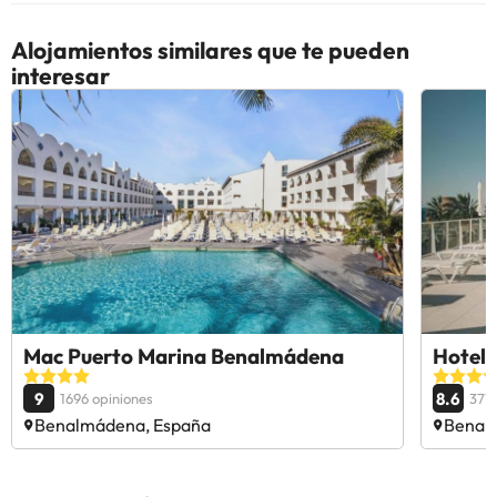
Alojamientos similares que te pueden
interesar
Mac Puerto Marina Benalmádena
Hotel 
9
8.6
1696 opiniones
371 
Benalmádena, España
Benal