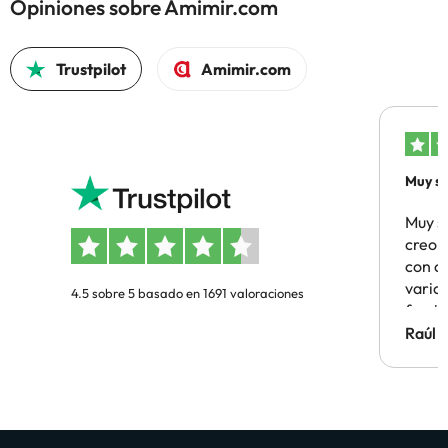
Opiniones sobre Amimir.com
Trustpilot
Amimir.com
Muy sa
Muy s
creo 
con c
vario
4.5 sobre 5 basado en 1691 valoraciones
famil
Hotel 
Raúl 
vuestr