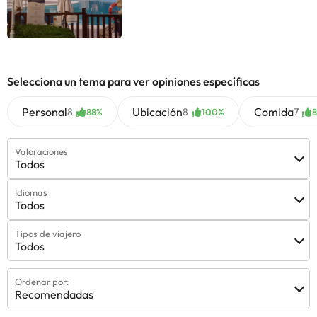
información de esta ficha está sujeta a cambios por parte del
alojamiento. Si tienes dudas, contáctanos.
Selecciona un tema para ver opiniones específicas
Personal
Ubicación
Comida
8
8
7
88%
100%
Valoraciones
Todos
Idiomas
Todos
Tipos de viajero
Todos
Ordenar por:
Recomendadas