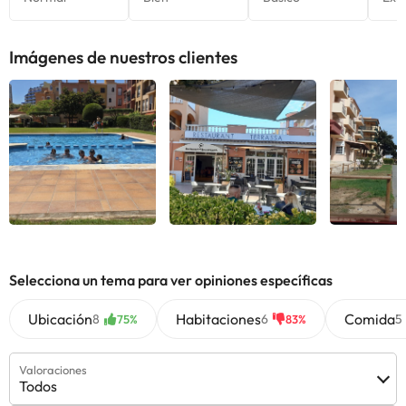
Venecia dentro de Cataluña, ya que es un pueblo costero que
está lleno de canales ;)
Reserva en los
Apartamentos Comte d'Empúries 2 llaves
y
Imágenes de nuestros clientes
disfruta de unos días en la pequeña Venecia de la Costa Brava.
Algunos de los servicios detallados pueden ser de pago. Puedes
consultar sus tarifas directamente en el establecimiento. Toda la
información de esta ficha está sujeta a cambios por parte del
alojamiento. Si tienes dudas, contáctanos.
Selecciona un tema para ver opiniones específicas
Ubicación
Habitaciones
Comida
8
6
5
75%
83%
Valoraciones
Todos