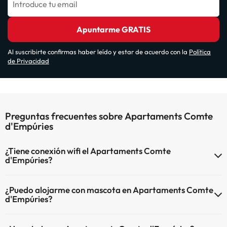
Introduce tu email
Apuntarme GRATIS
Al suscribirte confirmas haber leído y estar de acuerdo con la
Política
de Privacidad
Preguntas frecuentes sobre Apartaments Comte
d'Empúries
¿Tiene conexión wifi el Apartaments Comte
d'Empúries?
El Apartaments Comte d'Empúries ofrece Wi-Fi de pago.
¿Puedo alojarme con mascota en Apartaments Comte
El Apartaments Comte d'Empúries dispone de Wi-Fi.
d'Empúries?
En Apartaments Comte d'Empúries se admiten mascotas (previa