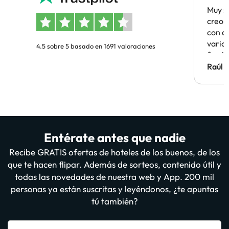
Muy s
creo 
con c
vario
4.5 sobre 5 basado en 1691 valoraciones
famil
Hotel 
Raúl 
vuestr
Entérate antes que nadie
Recibe GRATIS ofertas de hoteles de los buenos, de los
que te hacen flipar. Además de sorteos, contenido útil y
todas las novedades de nuestra web y App. 200 mil
personas ya están suscritas y leyéndonos, ¿te apuntas
tú también?