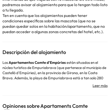
podremos avisar al alojamiento para que lo tengan todo listo
a tu llegada.
Ten en cuenta que los alojamientos pueden tener
condiciones específicas sobre las mascotas (que no se
puedan quedar solos en la habitación/apartamento, que no
puedan acceder a algunas zonas concretas del hotel, etc.).
Descripción del alojamiento
Los
Apartamentos Comte d'Empúries
están situados en el
núcleo turístico de Empuriabrava (que pertenece al municipio de
Castelló d'Empúries), en la provincia de Girona, en la Costa
Brava. Además, la playa de Empuriabrava está a tan solo 280
metros del alojamiento.
El complejo de apartamentos cuenta con una recepción 24 horas.
También dispone de aire acondicionado, conexión wifi gratuita,
así como parking exterior de pago.
Además, tiene una terraza y jardín y también encontrarás 4
Opiniones sobre Apartaments Comte
piscinas al aire libre para poder darte un chapuzón y broncearte