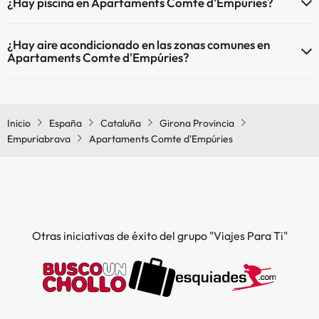
¿Hay piscina en Apartaments Comte d'Empúries?
petición y de pago directo en hotel). Consulta las condiciones.
Sí, Apartaments Comte d'Empúries tiene piscina (este servicio puede
¿Hay aire acondicionado en las zonas comunes en
ser de pago) Aquí tienes más info sobre la piscina y otras
Apartaments Comte d'Empúries?
instalaciones.
Sí, Apartaments Comte d'Empúries tiene aire acondicionado en las
Piscina al aire libre (temporada de verano)
zonas comunes.
Inicio
España
Cataluña
Girona Provincia
Empuriabrava
Apartaments Comte d'Empúries
Otras iniciativas de éxito del grupo "Viajes Para Ti"