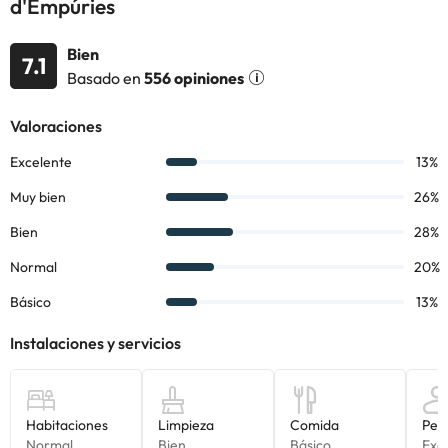
d'Empúries
junto a unas tumbonas ¡genial!
La distribución de los apartamentos es la siguiente:
Bien
Apartamento de 1 dormitorio (de 1 a 4 plazas):
cuentan con
7.1
Basado en
556 opiniones
1 habitación con dos camas individuales, en el salón-comedor
disponen de dos sofás cama individuales. La cocina es americana
y está totalmente equipada con nevera, microondas, cafetera,
menaje básico, mesas y sillas. El baño es completo y cuenta con
ducha o bañera.
Apartamento de 2 dormitorios (de 2 a 6 plazas):
cuentan
con 2 habitaciones con dos camas individuales o una cama doble
en cada una, en el salón-comedor disponen de dos sofás cama
individuales. La cocina es americana y está totalmente equipada
con nevera, microondas, cafetera, menaje básico, mesas y sillas.
El baño es completo y cuenta con ducha o bañera.
La Playa de Empuriabrava se encuentra a 280 metros del
alojamiento. Además, te recomendamos visitar el parque
natural de los Aiguamolls de l'Empordà, que está a tan solo
8,2km de los apartamentos, así como otras localidades cercanas
y turísticas de la zona como: Roses, Cadaqués, el Port de la Selva,
l'Escala o l'Estartit.
Empuriabrava se caracteriza por ser considerada una pequeña