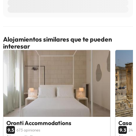
Alojamientos similares que te pueden
interesar
Oronti Accommodations
Casa D
9.5
9.3
673 opiniones
246 