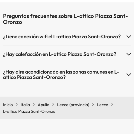
Preguntas frecuentes sobre L-attico Piazza Sant-
Oronzo
¿Tiene conexión wifi el L-attico Piazza Sant-Oronzo?
El L-attico Piazza Sant-Oronzo dispone de Wi-Fi.
¿Hay calefacción en L-attico Piazza Sant-Oronzo?
Sí, L-attico Piazza Sant-Oronzo tiene calefacción en las zonas
¿Hay aire acondicionado en las zonas comunes en L-
comunes.
attico Piazza Sant-Oronzo?
Sí, L-attico Piazza Sant-Oronzo tiene aire acondicionado en las
zonas comunes.
Inicio
Italia
Apulia
Lecce (provincia)
Lecce
L-attico Piazza Sant-Oronzo