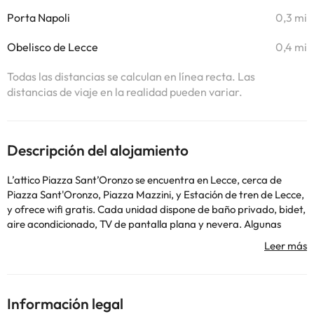
Porta Napoli
0,3 mi
Obelisco de Lecce
0,4 mi
Todas las distancias se calculan en línea recta. Las
distancias de viaje en la realidad pueden variar.
Descripción del alojamiento
L’attico Piazza Sant’Oronzo se encuentra en Lecce, cerca de
Piazza Sant'Oronzo, Piazza Mazzini, y Estación de tren de Lecce,
y ofrece wifi gratis. Cada unidad dispone de baño privado, bidet,
aire acondicionado, TV de pantalla plana y nevera. Algunas
unidades incluyen terraza y/o balcón con vistas a la ciudad. Roca
está a 27 km del alojamiento, y Lecce Cathedral está a 5 min a
pie. El aeropuerto (Aeropuerto de Apulia) está a 42 km.
En este alojamiento no se pueden celebrar despedidas de soltero
o soltera ni fiestas similares. Gestionado por un particular
Información legal