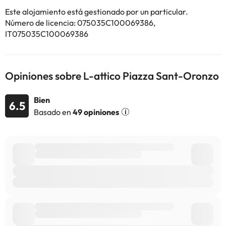
Este alojamiento está gestionado por un particular.
Algunos de los servicios detallados pueden ser de pago. Puedes
Número de licencia: 075035C100069386,
consultar sus tarifas directamente en el establecimiento. Toda la
IT075035C100069386
información de esta ficha está sujeta a cambios por parte del
alojamiento. Si tienes dudas, contáctanos.
Opiniones sobre L-attico Piazza Sant-Oronzo
Bien
6.5
Basado en
49 opiniones