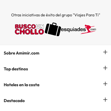
Otras iniciativas de éxito del grupo "Viajes Para Ti"
Sobre Amimir.com
¿Quiénes somos?
Top destinos
Opiniones de nuestros clientes
Hoteles en Salou
Hoteles en la costa
Gestionar mi reserva
Hoteles en Lloret de Mar
Blog de Amimir.com
Hoteles en la Costa Azahar
Destacado
Hoteles en Andorra la Vella
Amimir en los Medios
Hoteles en la Costa Blanca