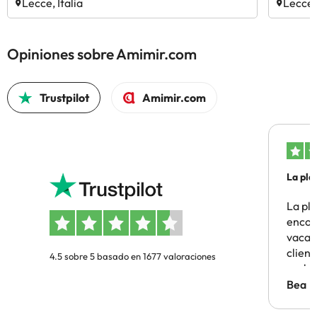
Lecce, Italia
Lecce, 
Opiniones sobre Amimir.com
Trustpilot
Amimir.com
La pla
La pl
encon
vacaci
clien
4.5 sobre 5 basado en 1677 valoraciones
probl
antes.
Bea