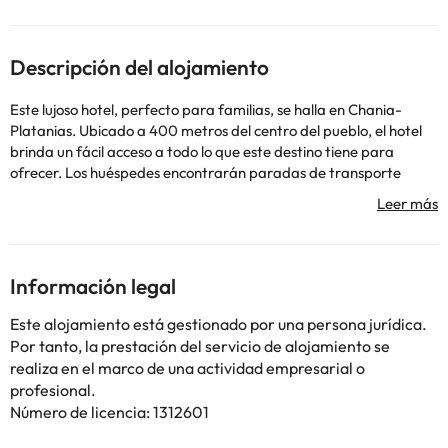
Descripción del alojamiento
Este lujoso hotel, perfecto para familias, se halla en Chania-
Platanias. Ubicado a 400 metros del centro del pueblo, el hotel
brinda un fácil acceso a todo lo que este destino tiene para
ofrecer. Los huéspedes encontrarán paradas de transporte
público desde las que explorar la zona a 150 metros. El
establecimiento está ubicado frente a la playa. Los visitantes
encontrarán el aeropuerto a 20 metros. La propiedad tiene un
total de 95 dormitorios. Porto Platanias Beach Luxury Selection
se sometió a una reforma en 2014. Los clientes podrán
Información legal
mantenerse al día gracias a la conexión a internet en todas sus
instalaciones. Los clientes podrán contactar con la recepción en
Este alojamiento está gestionado por una persona jurídica.
cualquier momento del día. Hay cunas para niños disponibles
Por tanto, la prestación del servicio de alojamiento se
bajo petición. Los espacios comunes son aptos para personas de
realiza en el marco de una actividad empresarial o
movilidad reducida. No se permiten mascotas en las
profesional.
instalaciones. Las personas que se alojen en este establecimiento
Número de licencia: 1312601
podrán utilizar el aparcamiento. El hotel ofrece un práctico
servicio de conexión al aeropuerto. Los viajeros apreciarán las