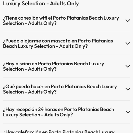
Luxury Selection - Adults Only
¿Tiene conexión wifi el Porto Platanias Beach Luxury
Selection - Adults Only?
El Porto Platanias Beach Luxury Selection - Adults Only dispone de
¿Puedo alojarme con mascota en Porto Platanias
Wi-Fi.
Beach Luxury Selection - Adults Only?
En Porto Platanias Beach Luxury Selection - Adults Only no se
¿Hay piscina en Porto Platanias Beach Luxury
admiten mascotas.
Selection - Adults Only?
Sí, Porto Platanias Beach Luxury Selection - Adults Only tiene piscina
¿Qué puedo hacer en Porto Platanias Beach Luxury
(este servicio puede ser de pago) Aquí tienes más info sobre la
Selection - Adults Only?
piscina y otras instalaciones.
El Porto Platanias Beach Luxury Selection - Adults Only dispone de
Piscina al aire libre (temporada de verano)
¿Hay recepción 24 horas en Porto Platanias Beach
las siguientes actividades (algunas pueden ser de pago).
Piscina al aire libre (toda la temporada)
Luxury Selection - Adults Only?
Masajista
Sí, Porto Platanias Beach Luxury Selection - Adults Only tiene
¿Hay calefacción en Porto Platanias Beach Luxury
recepción 24 horas.