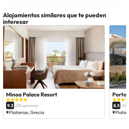
Alojamientos similares que te pueden
interesar
Minoa Palace Resort
Porto 
9.3
8.5
235 opiniones
408
Platanias, Grecia
Platan