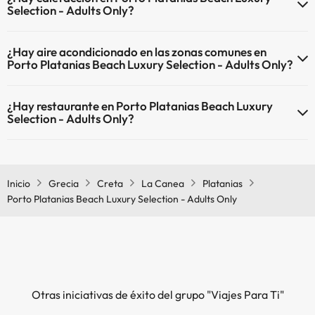
Selection - Adults Only?
Sí, Porto Platanias Beach Luxury Selection - Adults Only tiene
¿Hay aire acondicionado en las zonas comunes en
calefacción en las zonas comunes.
Porto Platanias Beach Luxury Selection - Adults Only?
Sí, Porto Platanias Beach Luxury Selection - Adults Only tiene aire
¿Hay restaurante en Porto Platanias Beach Luxury
acondicionado en las zonas comunes.
Selection - Adults Only?
Sí, Porto Platanias Beach Luxury Selection - Adults Only tiene
restaurante.
Inicio
Grecia
Creta
La Canea
Platanias
Porto Platanias Beach Luxury Selection - Adults Only
Otras iniciativas de éxito del grupo "Viajes Para Ti"