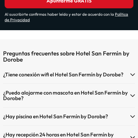
Apuntarme GRATIS
Al suscribirte confirmas haber leído y estar de acuerdo con la
Política
de Privacidad
Preguntas frecuentes sobre Hotel San Fermín by
Dorobe
¿Tiene conexión wifi el Hotel San Fermín by Dorobe?
El Hotel San Fermín by Dorobe dispone de Wi-Fi.
¿Puedo alojarme con mascota en Hotel San Fermín by
Dorobe?
En Hotel San Fermín by Dorobe no se admiten mascotas.
¿Hay piscina en Hotel San Fermín by Dorobe?
Sí, Hotel San Fermín by Dorobe tiene piscina (este servicio puede ser
¿Hay recepción 24 horas en Hotel San Fermín by
de pago) Aquí tienes más info sobre la piscina y otras instalaciones.