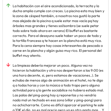
La habitación con el aire acondicionado, la terracita y la
ducha amplia cumple con creces. La piscina esta muy bien y
la zona de césped también, a nosotros nos gustó la parte
mas alejada de la piscina q suele estar mas vacía pq hay
árboles mas grandes y tienes sol/sombra (se suele petar
todo sobre todo ahora en verano) El buffet es bastante
correcto. Para el desayuno suele haber un poco de todo y
la tortilla francesa q te hacen en la plancha está muy rica.
Para la cena siempre hay cosas interesantes de pescado o
carne en la plancha y algún guiso muy rico. El personal del
buffet muy atento.
La limpieza debería mejorar un poco. Alguna vez no
hicieron la habitación y otra nos despertaron a las 9:00 (es
una hora decente, si, pero estamos de vacaciones..). Se
echaba de menos algo de animación en el hotel, no te digo
q a todas horas y con la música a todo trapo pero alguna
actividad para q la gente sociabilice no hubiera estado mal.
Las palas del ping-pong hay q reponerlas y no vendría
nada mal un techado en esa zona (villar y ping-pong) para
no achicharrarte. Como es difícil aparcar el parking te sale
a 10€ el día, no es mal precio pero ya es otro gasto mas... Y