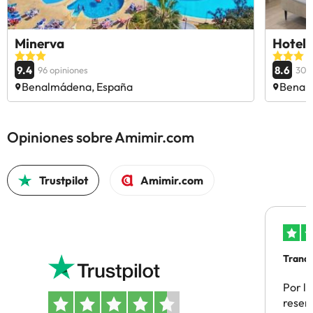
Minerva
Hotel
9.4
8.6
96 opiniones
301 
Benalmádena, España
Benal
Opiniones sobre Amimir.com
Trustpilot
Amimir.com
Tranqu
Por la
reserv