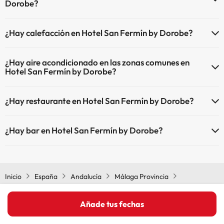
Dorobe?
Piscina al aire libre (temporada de verano)
Sí, Hotel San Fermín by Dorobe tiene recepción 24 horas.
¿Hay calefacción en Hotel San Fermín by Dorobe?
Sí, Hotel San Fermín by Dorobe tiene calefacción en las zonas
¿Hay aire acondicionado en las zonas comunes en
comunes.
Hotel San Fermín by Dorobe?
Sí, Hotel San Fermín by Dorobe tiene aire acondicionado en las
¿Hay restaurante en Hotel San Fermín by Dorobe?
zonas comunes.
Sí, Hotel San Fermín by Dorobe tiene restaurante.
¿Hay bar en Hotel San Fermín by Dorobe?
Sí, Hotel San Fermín by Dorobe tiene bar.
Inicio
España
Andalucía
Málaga Provincia
Benalmádena
Hotel San Fermín by Dorobe
Añade tus fechas
Otras iniciativas de éxito del grupo "Viajes Para Ti"