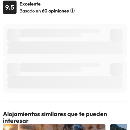
información de esta ficha está sujeta a cambios por parte del
Excelente
9.5
alojamiento. Si tienes dudas, contáctanos.
Basado en
60 opiniones
Alojamientos similares que te pueden
interesar