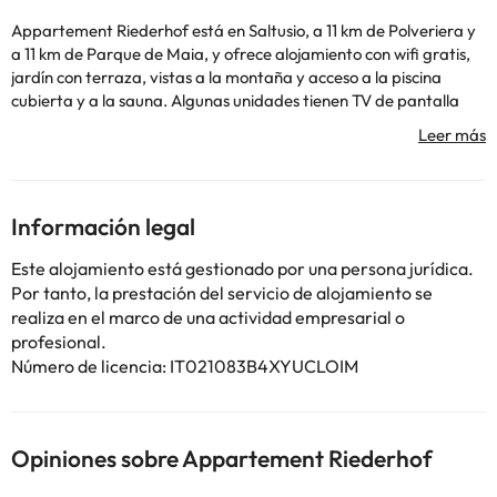
Appartement Riederhof está en Saltusio, a 11 km de Polveriera y
a 11 km de Parque de Maia, y ofrece alojamiento con wifi gratis,
jardín con terraza, vistas a la montaña y acceso a la piscina
cubierta y a la sauna. Algunas unidades tienen TV de pantalla
plana vía satélite, cocina totalmente equipada con nevera y
baño privado con bidet y secador de pelo. El apartahotel ofrece
alojamiento de 3 estrellas con hammam y zona de juegos infantil.
Después de un día de esquí o ciclismo, la clientela puede relajarse
en el salón de uso común. Parque de Elisabeth está a 11 km del
Información legal
alojamiento, y Kurhaus está a 11 km. El aeropuerto (Aeropuerto
de Bolzano) está a 41 km.
Este alojamiento está gestionado por una persona jurídica.
Si se tiene previsto llegar o salir fuera del horario normal de
Por tanto, la prestación del servicio de alojamiento se
recepción, se ha de contactar con el establecimiento con
realiza en el marco de una actividad empresarial o
antelación para concertar el registro de entrada/salida. El
profesional.
centro de fitness y la piscina cubierta están abiertos de 07:00 a
Número de licencia: IT021083B4XYUCLOIM
21:00.En este alojamiento no se pueden celebrar despedidas de
soltero o soltera ni fiestas similares.
Opiniones sobre Appartement Riederhof
Algunos de los servicios detallados pueden ser de pago. Puedes
consultar sus tarifas directamente en el establecimiento. Toda la