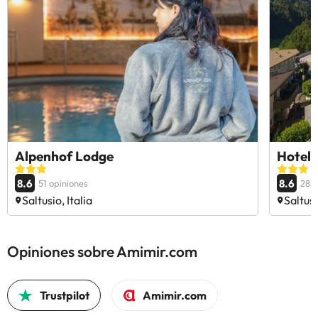
Alpenhof Lodge
Hotel 
8.6
8.6
51 opiniones
28 o
Saltusio, Italia
Saltusi
Opiniones sobre Amimir.com
Trustpilot
Amimir.com