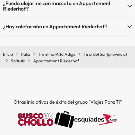
¿Puedo alojarme con mascota en Appartement
Riederhof?
En Appartement Riederhof se admiten mascotas (previa petición y
¿Hay calefacción en Appartement Riederhof?
de pago directo en hotel). Consulta las condiciones.
Sí, Appartement Riederhof tiene calefacción en las zonas comunes.
Inicio
Italia
Trentino-Alto Adige
Tirol del Sur (provincia)
Saltusio
Appartement Riederhof
Otras iniciativas de éxito del grupo "Viajes Para Ti"