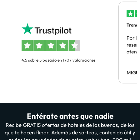
Tranqu
Por la
reserv
atenc
4.5 sobre 5 basado en 1707 valoraciones
MIGU
Entérate antes que nadie
Recibe GRATIS ofertas de hoteles de los buenos, de los
que te hacen flipar. Además de sorteos, contenido útil y
todas las novedades de nuestra web y App. 200 mil