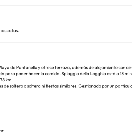
mascotas.
ya de Pantanello y ofrece terraza, además de alojamiento con aire acondi
á a 13 min a pie del alojamiento, y Playa de Lido di Avola está a
 78 km.
de soltero o soltera ni fiestas similares. Gestionado por un particul
o. Puedes consultar sus tarifas directamente en el establecimiento. 
contáctanos.
ar.