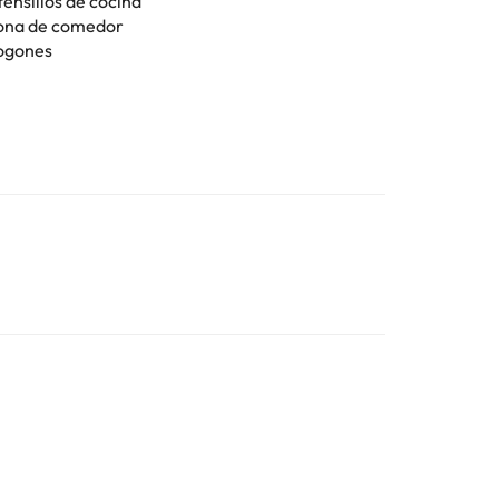
tensilios de cocina
ona de comedor
ogones