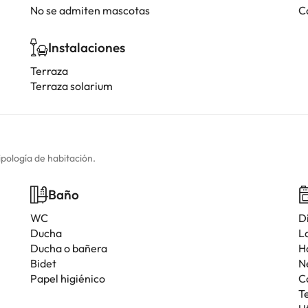
No se admiten mascotas
C
Instalaciones
Terraza
Terraza solarium
ipología de habitación.
Baño
WC
D
Ducha
L
Ducha o bañera
H
Bidet
N
Papel higiénico
C
T