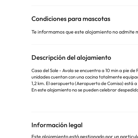
Condiciones para mascotas
Te informamos que este alojamiento no admite 
Descripción del alojamiento
Casa del Sole - Avola se encuentra a 10 min a pie de Pla
unidades cuentan con una cocina totalmente equipada para poder hacer la comida. Spiaggia della Logghia est
1,2 km. El aeropuerto (Aeropuerto de Comiso) está a
En este alojamiento no se pueden celebrar despedidas 
Algunos de los servicios detallados pueden ser de pag
cambios por parte del alojamiento. Si tienes dudas, 
Información legal
Este alojamiento está gestionado por un particul