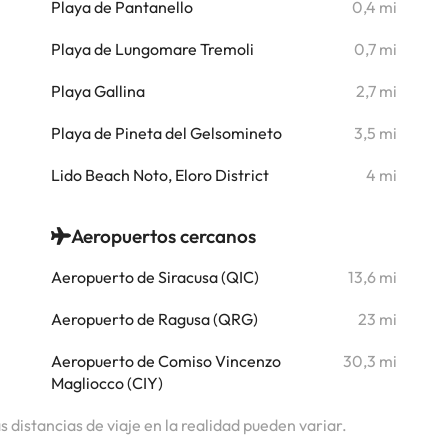
Playa de Pantanello
0,4 mi
Playa de Lungomare Tremoli
0,7 mi
i
Playa Gallina
2,7 mi
i
Playa de Pineta del Gelsomineto
3,5 mi
i
Lido Beach Noto, Eloro District
4 mi
i
Aeropuertos cercanos
i
Aeropuerto de Siracusa (QIC)
13,6 mi
i
Aeropuerto de Ragusa (QRG)
23 mi
i
Aeropuerto de Comiso Vincenzo
30,3 mi
i
Magliocco (CIY)
as distancias de viaje en la realidad pueden variar.