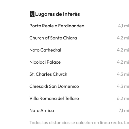
Lugares de interés
Porta Reale o Ferdinandea
4,1 m
Church of Santa Chiara
4,2 m
Noto Cathedral
4,2 m
Nicolaci Palace
4,2 m
St. Charles Church
4,3 m
Chiesa di San Domenico
4,3 m
Villa Romana del Tellaro
6,2 m
Noto Antica
7,1 m
Todas las distancias se calculan en línea recta. L