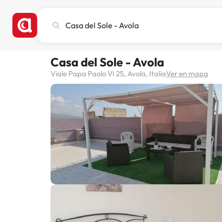
Busca
ciudad,
hotel
o
Casa del Sole - Avola
destino
Viale Papa Paolo VI 25, Avola, Italia
Ver en mapa