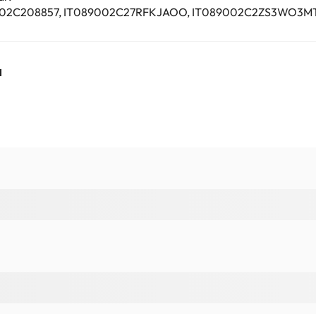
089002C208857, IT089002C27RFKJAOO, IT089002C2ZS3WO3M
a