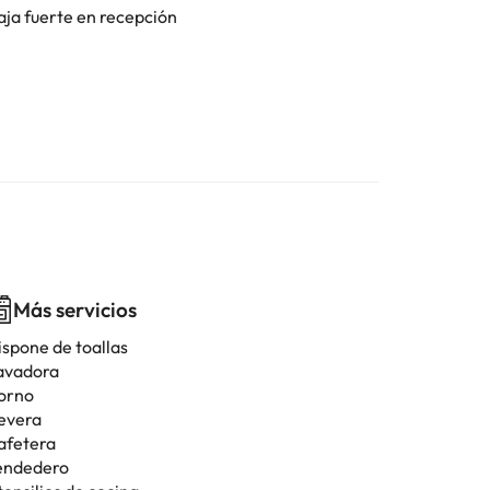
aja fuerte en recepción
Más servicios
ispone de toallas
avadora
orno
evera
afetera
endedero