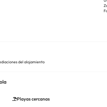
U
Z
F
ediaciones del alojamiento
ola
Playas cercanas
i