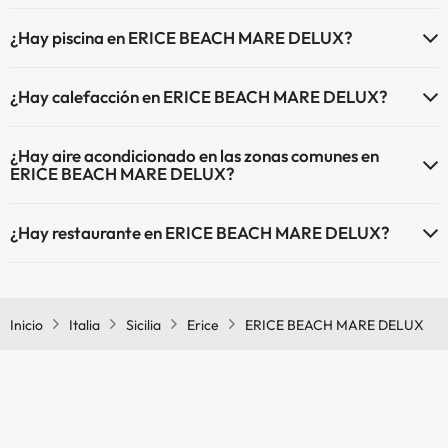
En ERICE BEACH MARE DELUX no se admiten mascotas.
¿Hay piscina en ERICE BEACH MARE DELUX?
Sí, ERICE BEACH MARE DELUX tiene piscina (este servicio puede ser
¿Hay calefacción en ERICE BEACH MARE DELUX?
de pago) Aquí tienes más info sobre la piscina y otras instalaciones.
Sí, ERICE BEACH MARE DELUX tiene calefacción en las zonas
Piscina al aire libre (temporada de verano)
¿Hay aire acondicionado en las zonas comunes en
comunes.
ERICE BEACH MARE DELUX?
Sí, ERICE BEACH MARE DELUX tiene aire acondicionado en las
¿Hay restaurante en ERICE BEACH MARE DELUX?
zonas comunes.
Sí, ERICE BEACH MARE DELUX tiene restaurante.
Inicio
Italia
Sicilia
Erice
ERICE BEACH MARE DELUX