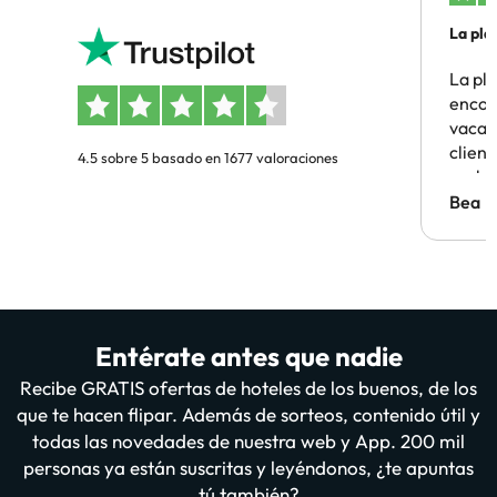
La pla
La pl
encon
vacaci
clien
4.5 sobre 5 basado en 1677 valoraciones
probl
antes.
Bea
Entérate antes que nadie
Recibe GRATIS ofertas de hoteles de los buenos, de los
que te hacen flipar. Además de sorteos, contenido útil y
todas las novedades de nuestra web y App. 200 mil
personas ya están suscritas y leyéndonos, ¿te apuntas
tú también?