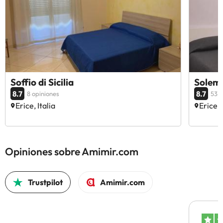
Soffio di Sicilia
Solem
8.7
8.7
8 opiniones
53 o
Erice, Italia
Erice, 
Opiniones sobre Amimir.com
Trustpilot
Amimir.com