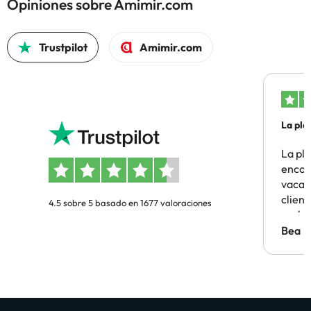
Opiniones sobre Amimir.com
Trustpilot
Amimir.com
La pla
La pl
encon
vacaci
clien
4.5 sobre 5 basado en 1677 valoraciones
probl
antes.
Bea