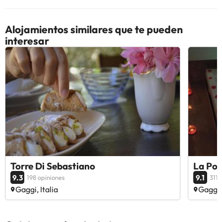
Alojamientos similares que te pueden
interesar
Torre Di Sebastiano
La Por
9.3
9.1
198 opiniones
311 
Gaggi, Italia
Gaggi, 