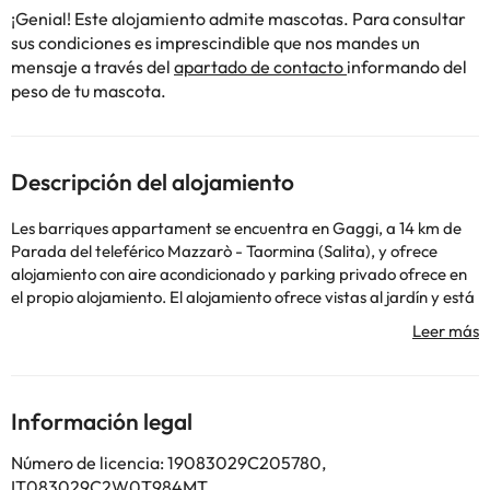
¡Genial! Este alojamiento admite mascotas. Para consultar
sus condiciones es imprescindible que nos mandes un
mensaje a través del
apartado de contacto
informando del
peso de tu mascota.
Descripción del alojamiento
Les barriques appartament se encuentra en Gaggi, a 14 km de
Parada del teleférico Mazzarò - Taormina (Salita), y ofrece
alojamiento con aire acondicionado y parking privado ofrece en
el propio alojamiento. El alojamiento ofrece vistas al jardín y está
a 14 km de Parada del teleférico Mazzaró - Taormina y a 15 km
de Isla Bella. El bed and breakfast cuenta con TV de pantalla
plana. Gargantas del Río Alcántara está a 7 km del alojamiento,
y Estación de tren de Taormina - Giardini Naxos está a 10 km. El
aeropuerto más cercano (Aeropuerto de Catania -
Información legal
Fontanarossa) está a 56 km del alojamiento.
Número de licencia: 19083029C205780,
IT083029C2W0T984MT