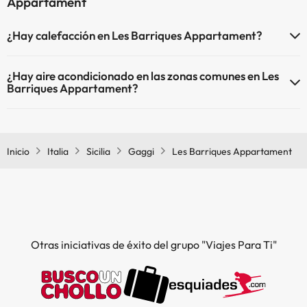
Appartament
¿Hay calefacción en Les Barriques Appartament?
Sí, Les Barriques Appartament tiene calefacción en las zonas
¿Hay aire acondicionado en las zonas comunes en Les
comunes.
Barriques Appartament?
Sí, Les Barriques Appartament tiene aire acondicionado en las
zonas comunes.
Inicio
Italia
Sicilia
Gaggi
Les Barriques Appartament
Otras iniciativas de éxito del grupo "Viajes Para Ti"