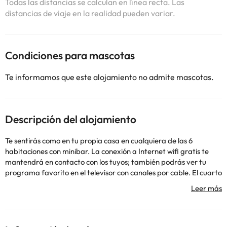
Todas las distancias se calculan en línea recta. Las
distancias de viaje en la realidad pueden variar.
Condiciones para mascotas
Te informamos que este alojamiento no admite mascotas.
Descripción del alojamiento
Te sentirás como en tu propia casa en cualquiera de las 6
habitaciones con minibar. La conexión a Internet wifi gratis te
mantendrá en contacto con los tuyos; también podrás ver tu
programa favorito en el televisor con canales por cable. El cuarto
de baño está provisto de ducha y bañera combinadas y
secadores de pelo. Entre las comodidades, se incluyen caja fuerte
y cafetera y tetera, además de un servicio de limpieza disponible
todos los días.En Finca sa Màniga tienes un restaurante a tu
disposición para comer algo. Se ofrece un desayuno típico de la