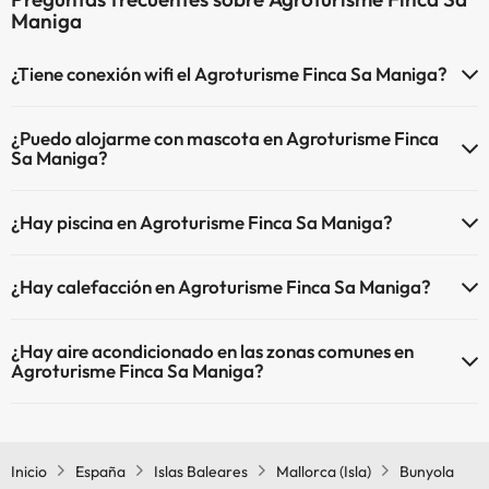
Maniga
¿Tiene conexión wifi el Agroturisme Finca Sa Maniga?
El Agroturisme Finca Sa Maniga dispone de Wi-Fi.
¿Puedo alojarme con mascota en Agroturisme Finca
Sa Maniga?
En Agroturisme Finca Sa Maniga no se admiten mascotas.
¿Hay piscina en Agroturisme Finca Sa Maniga?
Sí, Agroturisme Finca Sa Maniga tiene piscina (este servicio puede
¿Hay calefacción en Agroturisme Finca Sa Maniga?
ser de pago) Aquí tienes más info sobre la piscina y otras
instalaciones.
Sí, Agroturisme Finca Sa Maniga tiene calefacción en las zonas
¿Hay aire acondicionado en las zonas comunes en
comunes.
Piscina al aire libre (temporada de verano)
Agroturisme Finca Sa Maniga?
Piscina al aire libre (toda la temporada)
Sí, Agroturisme Finca Sa Maniga tiene aire acondicionado en las
zonas comunes.
Inicio
España
Islas Baleares
Mallorca (Isla)
Bunyola