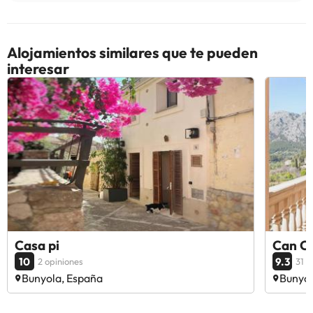
Alojamientos similares que te pueden
interesar
Casa pi
Can C
10
9.3
2 opiniones
31 o
Bunyola, España
Bunyol