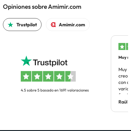
Opiniones sobre Amimir.com
Trustpilot
Amimir.com
Muy sa
Muy s
creo 
con c
vario
4.5 sobre 5 basado en 1691 valoraciones
famil
Hotel 
Raúl 
vuestr