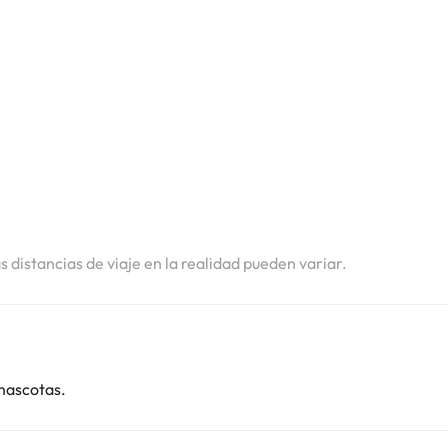
i
i
i
i
i
i
as distancias de viaje en la realidad pueden variar.
mascotas.