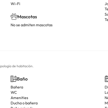
Wi-Fi
J
T
S
Mascotas
T
No se admiten mascotas
ipología de habitación.
Baño
Bañera
D
WC
La
Amenities
N
Ducha o bañera
M