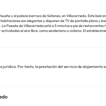
 Pisueña y el palacio barroco de Soñanes, en Villacarriedo. Este bed
s habitaciones son elegantes y disponen de TV de pantalla plana y b
La Posada de Villacarriedo está a 5 minutos a pie de restaurantes tr
 actividades al aire libre, como senderismo o ciclismo. El establecimi
ander y de las playas populares para practicar surf y a 30 km del a
o. Puedes consultar sus tarifas directamente en el establecimiento. 
contáctanos.
jurídica. Por tanto, la prestación del servicio de alojamiento s
iedo