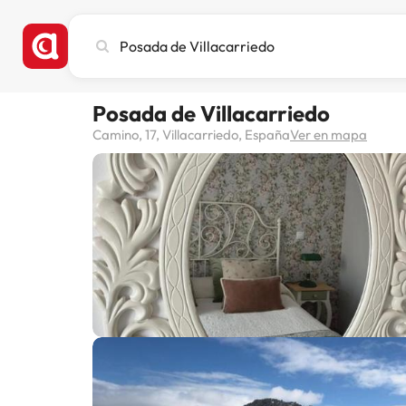
Busca
ciudad,
hotel
o
Posada de Villacarriedo
destino
Camino, 17, Villacarriedo, España
Ver en mapa