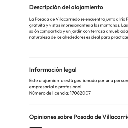
Descripción del alojamiento
La Posada de Villacarriedo se encuentra junto al río
gratuita y vistas impresionantes a las montañas. La
salón compartido y un jardín con terraza amueblada. 
naturaleza de los alrededores es ideal para practicar
de Collados del Asón, a 35 minutos en coche de Sant
Algunos de los servicios detallados pueden ser de pag
Información legal
cambios por parte del alojamiento. Si tienes dudas, 
Este alojamiento está gestionado por una persona 
empresarial o profesional.
Número de licencia: 17082007
Opiniones sobre Posada de Villacarr