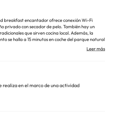
 and breakfast encantador ofrece conexión Wi-Fi
año privado con secador de pelo. También hay un
adicionales que sirven cocina local. Además, la
ento se halla a 15 minutos en coche del parque natural
eropuerto de Santander.
Toda la información de esta ficha está sujeta a
e realiza en el marco de una actividad