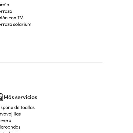
ardín
erraza
alón con TV
erraza solarium
Más servicios
ispone de toallas
vavajillas
evera
icroondas