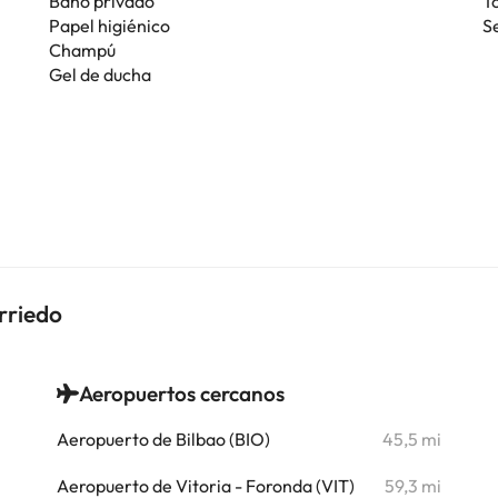
Baño privado
T
Papel higiénico
S
Champú
Gel de ducha
rriedo
Aeropuertos cercanos
i
Aeropuerto de Bilbao (BIO)
45,5 mi
i
Aeropuerto de Vitoria - Foronda (VIT)
59,3 mi