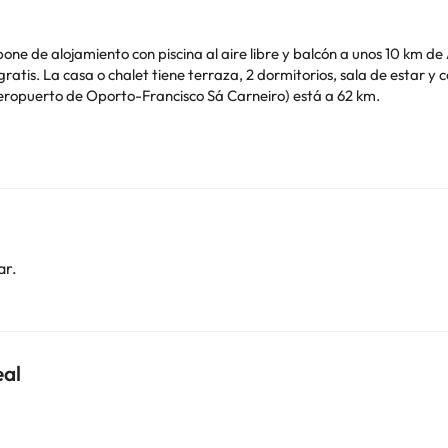
pone de alojamiento con piscina al aire libre y balcón a unos 10 km de
y horno. Hay toallas
a o chalet. El aeropuerto (Aeropuerto de Oporto-Francisco Sá Carneiro) está a 62 km.
o. Puedes consultar sus tarifas directamente en el establecimiento. 
contáctanos.
ar.
eal