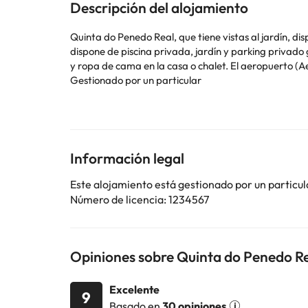
Descripción del alojamiento
Quinta do Penedo Real, que tiene vistas al jardín, dis
dispone de piscina privada, jardín y parking privado gratis. La casa o chalet tiene terraza, 2 dormitorios, sala de estar y cocina bien equipada con nevera 
y ropa de cama en la cas
Gestionado por un particular
Algunos de los servicios detallados pueden ser de pag
cambios por parte del alojamiento. Si tienes dudas, 
Información legal
Este alojamiento está gestionado por un particul
Número de licencia: 1234567
Opiniones sobre Quinta do Penedo R
Excelente
9
Basado en
30 opiniones