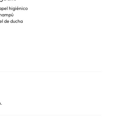
apel higiénico
hampú
el de ducha
n.