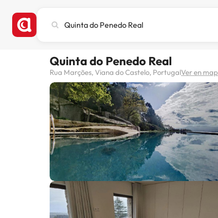
Busca
ciudad,
hotel
o
Quinta do Penedo Real
destino
Rua Marções, Viana do Castelo, Portugal
Ver en ma