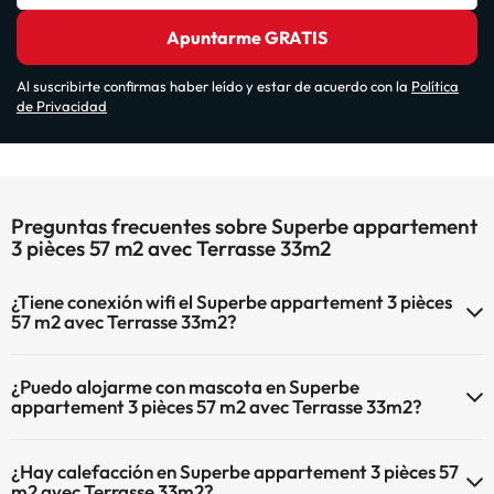
Apuntarme GRATIS
Al suscribirte confirmas haber leído y estar de acuerdo con la
Política
de Privacidad
Preguntas frecuentes sobre Superbe appartement
3 pièces 57 m2 avec Terrasse 33m2
¿Tiene conexión wifi el Superbe appartement 3 pièces
57 m2 avec Terrasse 33m2?
El Superbe appartement 3 pièces 57 m2 avec Terrasse 33m2
¿Puedo alojarme con mascota en Superbe
dispone de Wi-Fi.
appartement 3 pièces 57 m2 avec Terrasse 33m2?
En Superbe appartement 3 pièces 57 m2 avec Terrasse 33m2 no se
¿Hay calefacción en Superbe appartement 3 pièces 57
admiten mascotas.
m2 avec Terrasse 33m2?