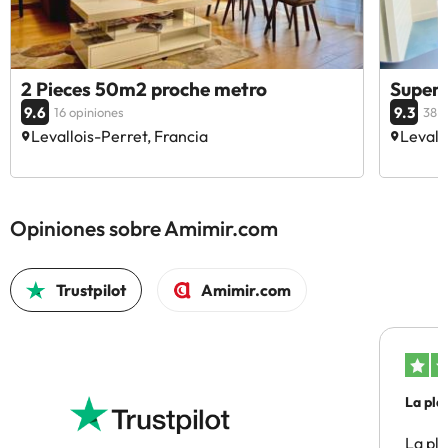
2 Pieces 50m2 proche metro
Superb
9.6
9.3
16 opiniones
38 o
Levallois-Perret, Francia
Levall
Opiniones sobre Amimir.com
Trustpilot
Amimir.com
La pla
La pl