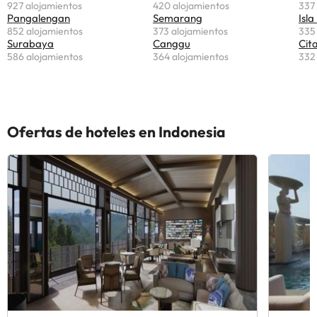
927 alojamientos
420 alojamientos
337
Pangalengan
Semarang
Isla
852 alojamientos
373 alojamientos
335
Surabaya
Canggu
Cit
586 alojamientos
364 alojamientos
332
Ofertas de hoteles en Indonesia