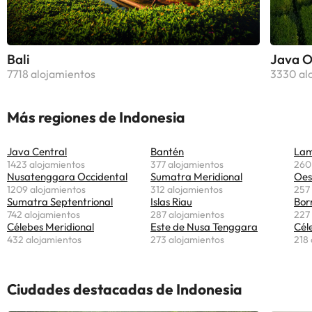
Bali
Java O
7718 alojamientos
3330 al
Más regiones de Indonesia
Java Central
Bantén
La
1423 alojamientos
377 alojamientos
260
Nusatenggara Occidental
Sumatra Meridional
Oes
1209 alojamientos
312 alojamientos
257
Sumatra Septentrional
Islas Riau
Bor
742 alojamientos
287 alojamientos
227
Célebes Meridional
Este de Nusa Tenggara
Cél
432 alojamientos
273 alojamientos
218 
Ciudades destacadas de Indonesia