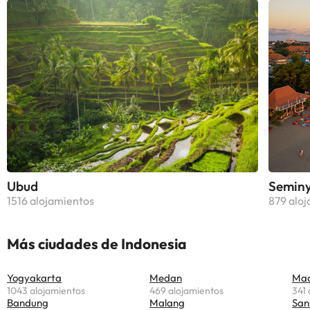
Ubud
Semin
1516 alojamientos
879 alo
Más ciudades de Indonesia
Yogyakarta
Medan
Mac
1043 alojamientos
469 alojamientos
341 
Bandung
Malang
San