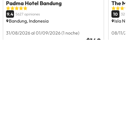
Padma Hotel Bandung
The Mu
9.4
10
5627 opiniones
320
Bandung, Indonesia
Isla N
31/08/2026 al 01/09/2026 (1 noche)
08/11/2
$149
Hoteles con valoración excelente en
Indonesia