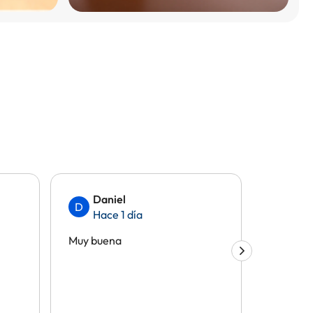
Daniel
And
D
A
Hace 1 día
Hac
Muy buena
Todo gen