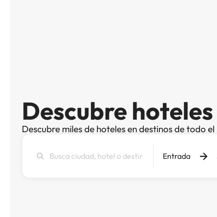
Descubre hoteles
Descubre miles de hoteles en destinos de todo e
Busca
Entrada
ciudad,
hotel
o
destino