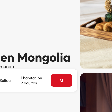
 en Mongolia
l mundo
1 habitación
Salida
2 adultos