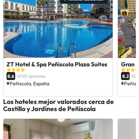
ZT Hotel & Spa Peñíscola Plaza Suites
Gran H
8.6
8.2
16720 opiniones
9239
Peñíscola, España
Peñísc
Los hoteles mejor valorados cerca de
Castillo y Jardines de Peñíscola