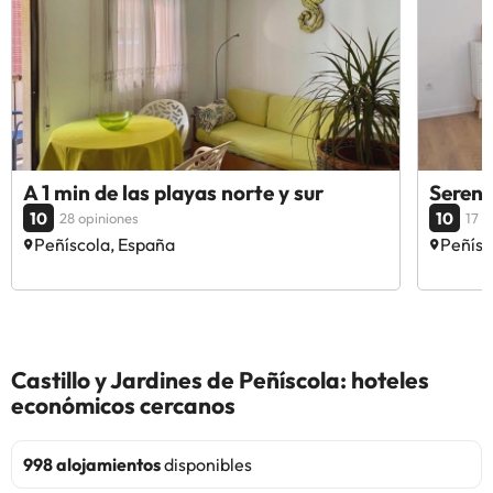
A 1 min de las playas norte y sur
Sereni
10
10
28 opiniones
17 o
Peñíscola, España
Peñísc
Castillo y Jardines de Peñíscola: hoteles
económicos cercanos
998 alojamientos
disponibles