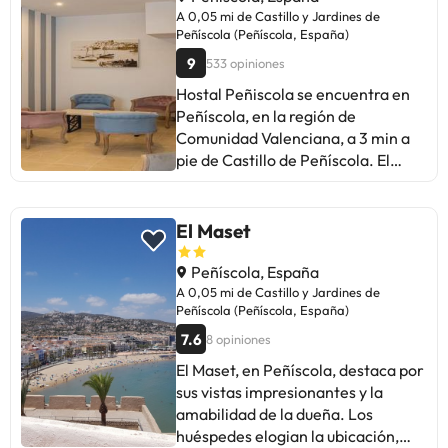
dormitorios independientes, una
A 0,05 mi de Castillo y Jardines de
cocina totalmente equipada con
Peñíscola (Peñíscola, España)
nevera y lavavajillas, y 2 baños. Se
9
533 opiniones
ofrece TV de pantalla plana. Playa
Hostal Peñiscola se encuentra en
de Santa Lucía está a 2,6 km del
Peñíscola, en la región de
alojamiento, y Castillo de Xivert
Comunidad Valenciana, a 3 min a
está a 28 km. El aeropuerto más
pie de Castillo de Peñíscola. El
cercano (Aeropuerto de Castellón
alojamiento está a unos menos de 1
– Costa Azahar) está a 55 km del
km de Playa del Norte, a 28 km de
alojamiento.En este alojamiento
Castillo de Xivert y a 37 km de
El Maset
no se pueden celebrar despedidas
Ermita de Santa Lucía y San
de soltero o soltera ni fiestas
Benito. Este alojamiento libre de
Peñíscola, España
similares. Gestionado por un
humo está a 5 min a pie de Playa
A 0,05 mi de Castillo y Jardines de
particular
Peñíscola (Peñíscola, España)
del Sur. En el hostal o pensión,
todas las habitaciones tienen
7.6
8 opiniones
escritorio. Las unidades del
El Maset, en Peñíscola, destaca por
alojamiento tienen baño privado
sus vistas impresionantes y la
con ducha y artículos de aseo
amabilidad de la dueña. Los
gratuitos, además de TV de
huéspedes elogian la ubicación,
pantalla plana y aire