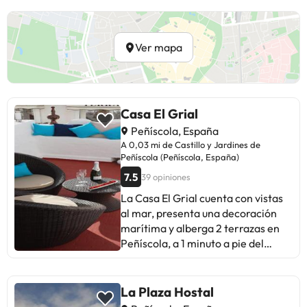
Ver mapa
Casa El Grial
Peñíscola, España
A 0,03 mi de Castillo y Jardines de
Peñíscola (Peñíscola, España)
7.5
39 opiniones
La Casa El Grial cuenta con vistas
al mar, presenta una decoración
marítima y alberga 2 terrazas en
Peñíscola, a 1 minuto a pie del
castillo y a 5 minutos a pie de la
playa. Este apartamento elegante
del centro histórico de Peñíscola
La Plaza Hostal
está distribuido en 4 plantas e