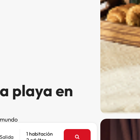
la playa en
l mundo
1 habitación
Salida
2 adultos