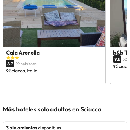
Cala Arenella
b&b T
9.8
62 o
8.7
99 opiniones
Sciacca
Sciacca, Italia
Más hoteles solo adultos en Sciacca
3 alojamientos
disponibles