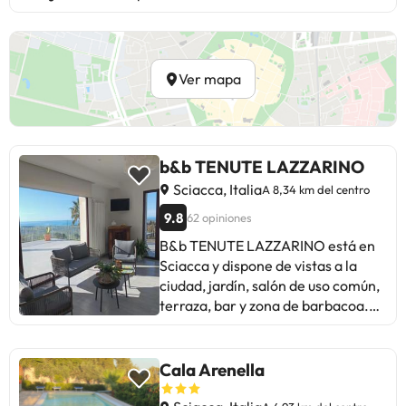
Ver mapa
b&b TENUTE LAZZARINO
Sciacca, Italia
A 8,34 km del centro
9.8
62 opiniones
B&b TENUTE LAZZARINO está en
Sciacca y dispone de vistas a la
ciudad, jardín, salón de uso común,
terraza, bar y zona de barbacoa.
En el bed and breakfast, tanto el
wifi como el parking privado son
gratis. Las unidades están
Cala Arenella
equipadas con balcón y ofrecen
aire acondicionado, TV de pantalla