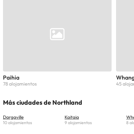
Paihia
Whang
78 alojamientos
45 aloj
Más ciudades de Northland
Dargaville
Kaitaia
Wh
10 alojamientos
9 alojamientos
8 al