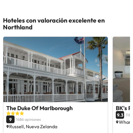
Hoteles con valoración excelente en
Northland
The Duke Of Marlborough
BK's 
9.3
1182
9
1686 opiniones
Whang
Russell, Nueva Zelanda