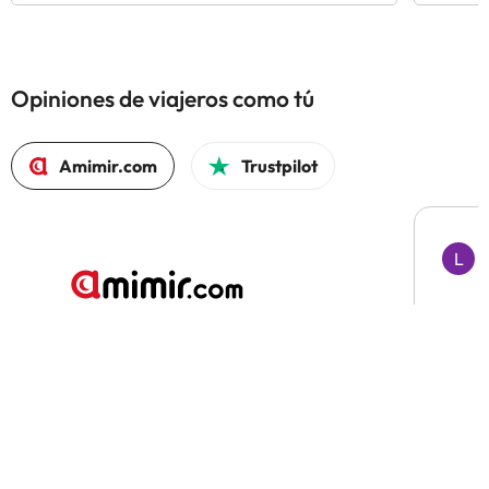
Opiniones de viajeros como tú
Amimir.com
Trustpilot
L
L
H
Todo 
El 97% volvería a reservar con Amimir.com