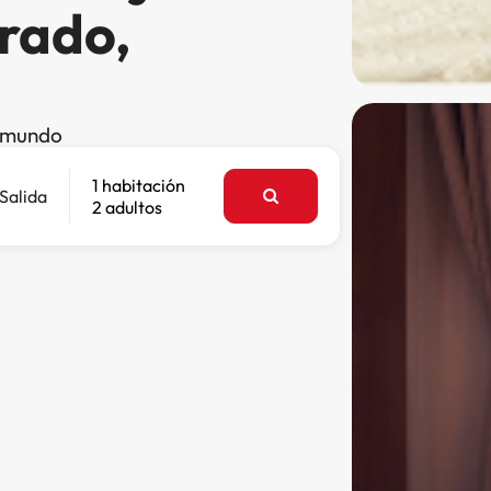
rado,
l mundo
1 habitación
Salida
2 adultos