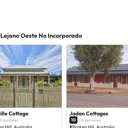
n Lejano Oeste No Incorporado
lle Cottage
Jadan Cottages
10
3 opiniones
114 opiniones
n Hill, Australia
Broken Hill, Australia