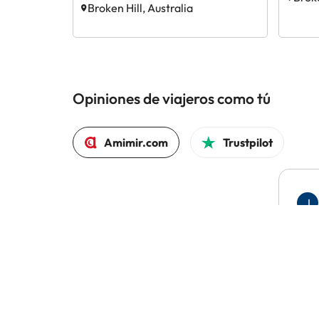
Broken Hill, Australia
Opiniones de viajeros como tú
Amimir.com
Trustpilot
J
Con
El 97% volvería a reservar con Amimir.com