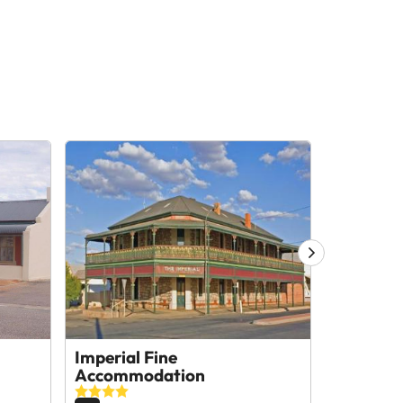
Imperial Fine
Lotte's 
Accommodation
9.4
22 opin