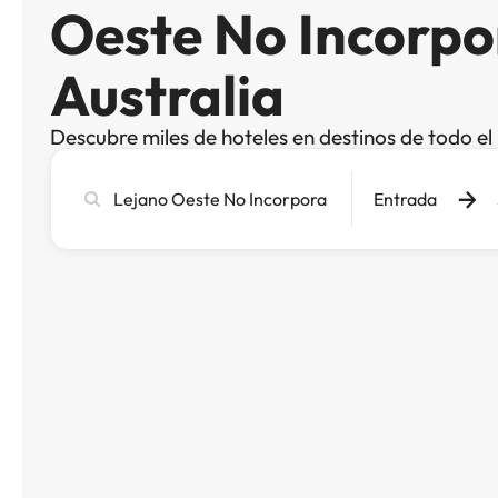
Oeste No Incorpo
Australia
Descubre miles de hoteles en destinos de todo e
Busca
Entrada
ciudad,
hotel
o
destino