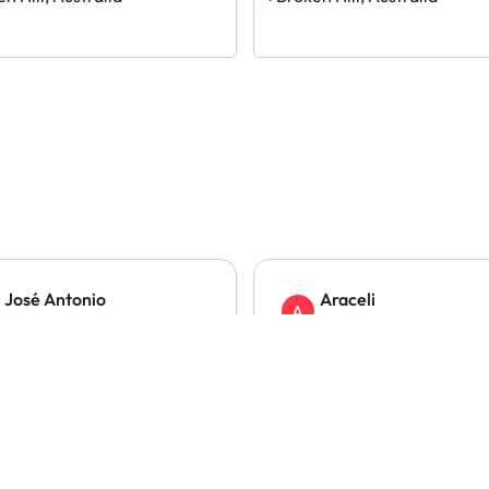
José Antonio
Araceli
A
Hace 1 día
Hace 1 día
fianza
Bastantes bien