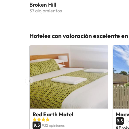
Broken Hill
37 alojamientos
Hoteles con valoración excelente e
Red Earth Motel
Maevi
9.5
15
9.5
932 opiniones
Broke