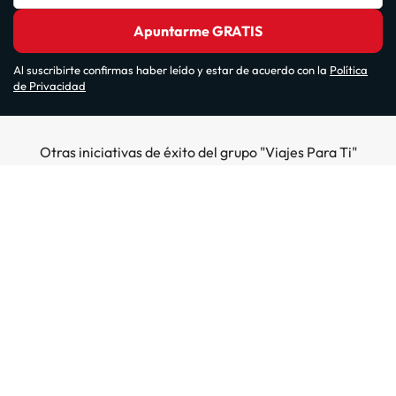
Apuntarme GRATIS
Al suscribirte confirmas haber leído y estar de acuerdo con la
Política
de Privacidad
Otras iniciativas de éxito del grupo "Viajes Para Ti"
Sobre Amimir.com
¿Quiénes somos?
Top destinos
Opiniones de nuestros clientes
Hoteles en Salou