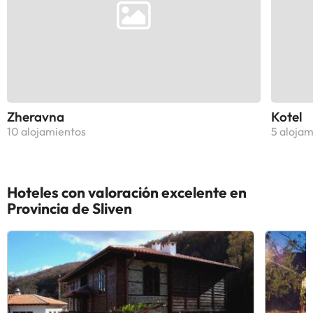
Zheravna
Kotel
10 alojamientos
5 alojam
Hoteles con valoración excelente en
Provincia de Sliven