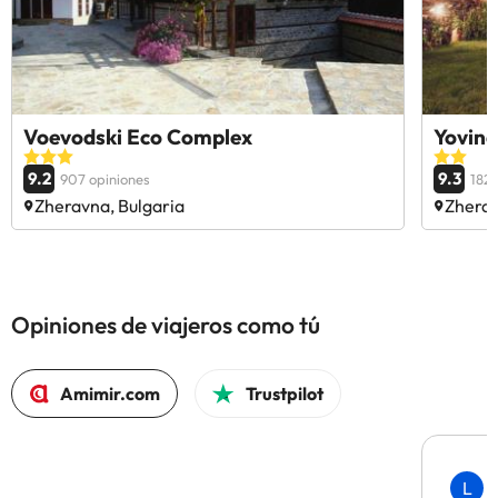
Voevodski Eco Complex
Yovin
9.2
9.3
907 opiniones
182 
Zheravna, Bulgaria
Zherav
Opiniones de viajeros como tú
Amimir.com
Trustpilot
L
L