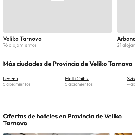
Veliko Tarnovo
Arbana
76 alojamientos
21 aloja
Más ciudades de Provincia de Veliko Tarnovo
Ledenik
Malki Chiflik
Svi
5 alojamientos
5 alojamientos
4 al
Ofertas de hoteles en Provincia de Veliko
Tarnovo