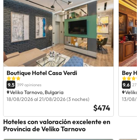
Boutique Hotel Casa Verdi
Bey Ho
9.5
9.6
399 opiniones
277 
Veliko Tarnovo, Bulgaria
Veliko
18/08/2026 al 21/08/2026 (3 noches)
13/08/2
$474
Hoteles con valoración excelente en
Provincia de Veliko Tarnovo