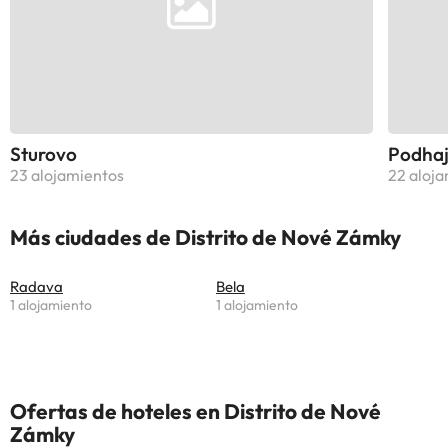
Sturovo
Podhaj
23 alojamientos
22 aloj
Más ciudades de Distrito de Nové Zámky
Radava
Bela
1 alojamiento
1 alojamiento
Ofertas de hoteles en Distrito de Nové
Zámky