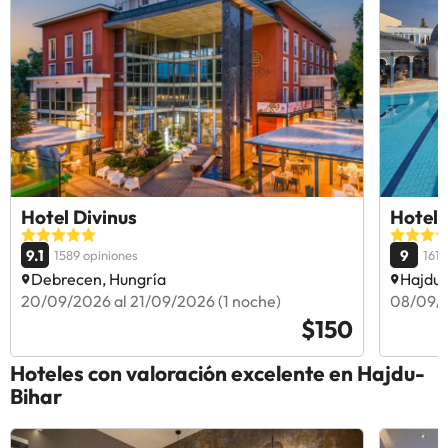
Hotel Divinus
Hotel 
9.1
9
1589 opiniones
1611
Debrecen, Hungría
Hajdus
20/09/2026 al 21/09/2026 (1 noche)
08/09/2
$150
Hoteles con valoración excelente en Hajdu-
Bihar