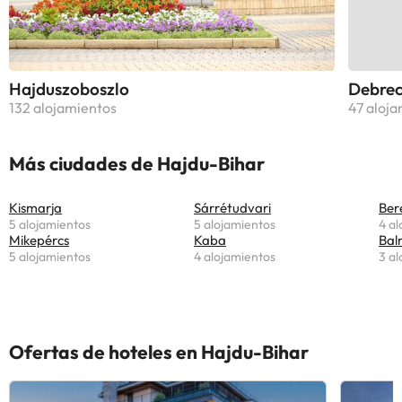
Hajduszoboszlo
Debre
132 alojamientos
47 aloja
Más ciudades de Hajdu-Bihar
Kismarja
Sárrétudvari
Ber
5 alojamientos
5 alojamientos
4 al
Mikepércs
Kaba
Bal
5 alojamientos
4 alojamientos
3 al
Ofertas de hoteles en Hajdu-Bihar