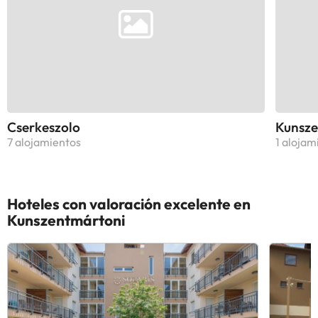
Cserkeszolo
Kunsz
7 alojamientos
1 alojam
Hoteles con valoración excelente en
Kunszentmártoni