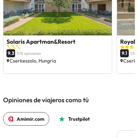
Solaris Apartman&Resort
Royal 
9.3
9.1
578 opiniones
516 
Cserkeszolo, Hungría
Cserke
Opiniones de viajeros como tú
Amimir.com
Trustpilot