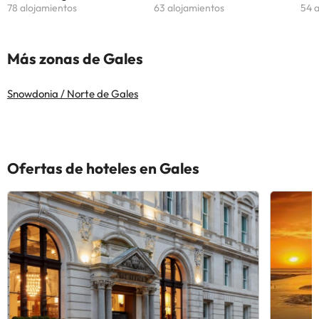
78 alojamientos
63 alojamientos
54 
Más zonas de Gales
Snowdonia / Norte de Gales
Ofertas de hoteles en Gales