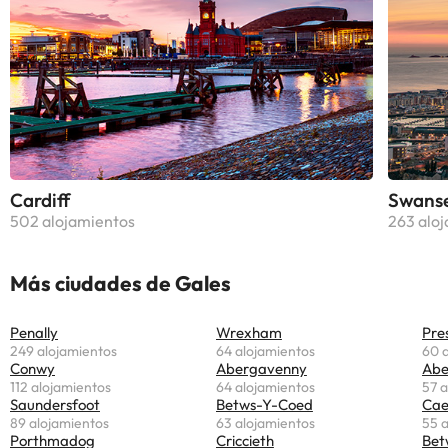
Cardiff
Swans
502 alojamientos
263 alo
Más ciudades de Gales
Penally
Wrexham
Pre
249 alojamientos
64 alojamientos
60 
Conwy
Abergavenny
Abe
112 alojamientos
64 alojamientos
57 a
Saundersfoot
Betws-Y-Coed
Cae
89 alojamientos
63 alojamientos
55 
Porthmadog
Criccieth
Bet