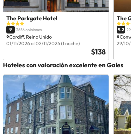
The Parkgate Hotel
The Qu
9
9.2
3656 opiniones
2992
Cardiff, Reino Unido
Conwy,
01/11/2026 al 02/11/2026 (1 noche)
29/10/2
$138
Hoteles con valoración excelente en Gales