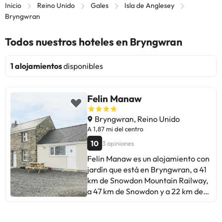
Inicio
Reino Unido
Gales
Isla de Anglesey
Bryngwran
Todos nuestros hoteles en Bryngwran
1 alojamientos
disponibles
Felin Manaw
Bryngwran, Reino Unido
A 1,87 mi del centro
10
3 opiniones
Felin Manaw es un alojamiento con
jardín que está en Bryngwran, a 41
km de Snowdon Mountain Railway,
a 47 km de Snowdon y a 22 km de
Red Wharf Bay. Hay parking
privado en el propio alojamiento.