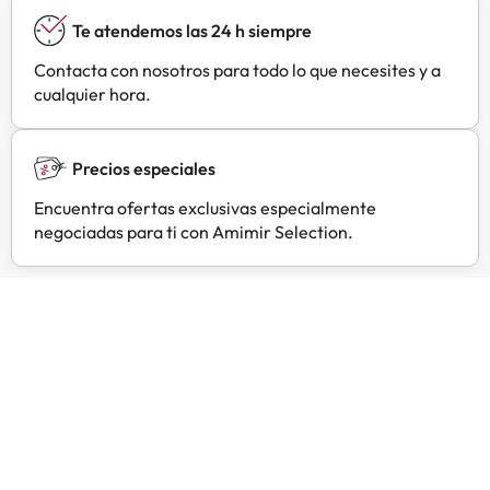
M4, at Junction 34 take the third
Te atendemos las 24 h siempre
exit at the roundabout onto the
A4119 heading towards the
Contacta con nosotros para todo lo que necesites y a
Rhondda Valleys. Once past the
cualquier hora.
Royal Glamorgan Hospital, take
the fourth exit at the roundabout
towards Llantrisant Business Park.
Precios especiales
Continue past the Royal Mint and
the Hotel is on the right hand side
Encuentra ofertas exclusivas especialmente
about 200 yards ahead.
negociadas para ti con Amimir Selection.
Opiniones de viajeros como tú
Amimir.com
Trustpilot