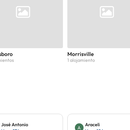
sboro
Morrisville
mientos
1 alojamiento
José Antonio
Araceli
A