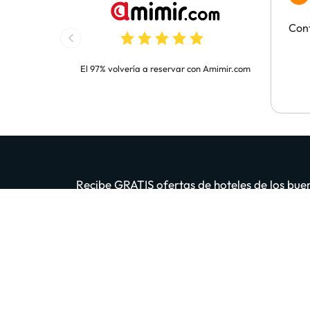
Con
El 97% volvería a reservar con Amimir.com
Recibe GRATIS ofertas de hoteles de los buen
App. 200 m
Introduce tu email
Al 