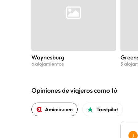
Waynesburg
Green
6 alojamientos
5 aloja
Opiniones de viajeros como tú
Amimir.com
Trustpilot
J