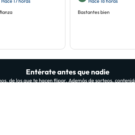
Hace 17 horas
Hace 18 horas
fianza
Bastantes bien
Entérate antes que nadie
os, de los que te hacen flipar. Además de sorteos, contenid
il personas ya están suscritas y leyéndonos, ¿te apuntas 
A
suscribirte confirmas haber leído y estar de acuerdo con la
Política de Privac