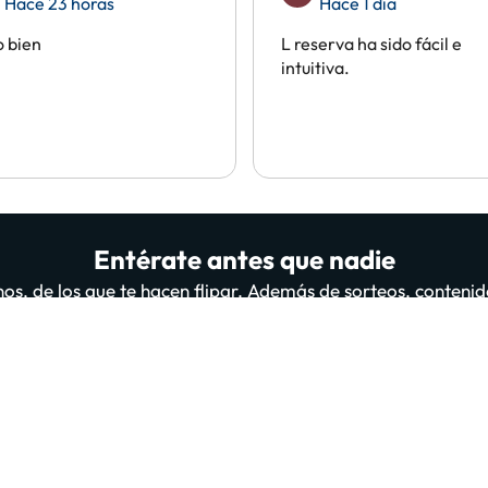
Hace 23 horas
Hace 1 día
 bien
L reserva ha sido fácil e
intuitiva.
Entérate antes que nadie
os, de los que te hacen flipar. Además de sorteos, contenid
il personas ya están suscritas y leyéndonos, ¿te apuntas 
A
suscribirte confirmas haber leído y estar de acuerdo con la
Política de Privac