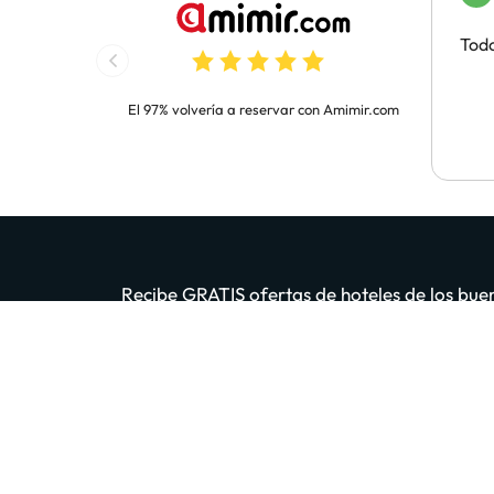
Todo
El 97% volvería a reservar con Amimir.com
Recibe GRATIS ofertas de hoteles de los buen
App. 200 m
Introduce tu email
Al 