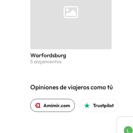
Warfordsburg
5 alojamientos
Opiniones de viajeros como tú
Amimir.com
Trustpilot
L