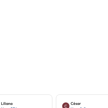
Liliana
César
C