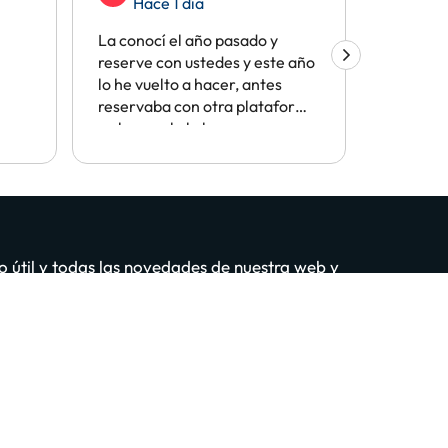
Hace 1 día
Hac
La conocí el año pasado y
me gusta
reserve con ustedes y este año
y me par
lo he vuelto a hacer, antes
buen pre
reservaba con otra plataforma
y ahora solo lo hago con
vosotros por facilidades y
precios. Se lo recomiendo a
todo el mundo
o útil y todas las novedades de nuestra web y
tú también?
puntarme GRATIS
idad