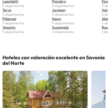
Lapinlahti
Pajujärvi
Kiu
5 alojamientos
5 alojamientos
3 al
Tervo
Joroinen
Var
5 alojamientos
5 alojamientos
2 al
Pielavesi
Kaavi
Ala
5 alojamientos
5 alojamientos
2 al
Vesanto
Suonenjoki
Rau
5 alojamientos
4 alojamientos
1 al
Hoteles con valoración excelente en Savonia
del Norte