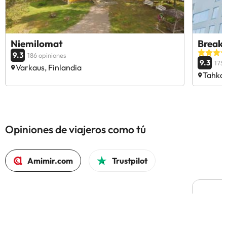
Niemilomat
Break 
9.3
186 opiniones
9.3
175 
Varkaus, Finlandia
Tahkov
Opiniones de viajeros como tú
Amimir.com
Trustpilot
L
L
H