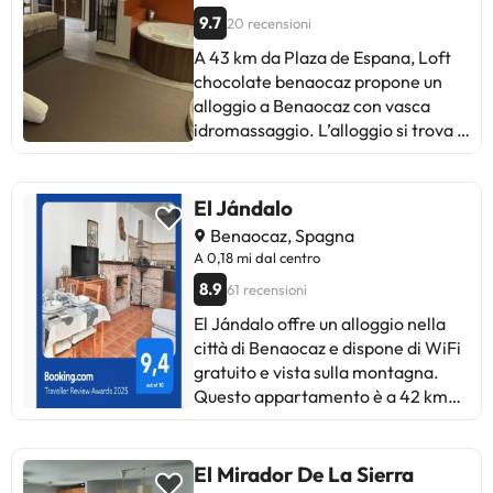
9.7
20 recensioni
A 43 km da Plaza de Espana, Loft
chocolate benaocaz propone un
alloggio a Benaocaz con vasca
idromassaggio. L’alloggio si trova a
43 km da Chiesa di Santa María la
Mayor e offre il WiFi gratuito in
tutta la struttura. Questo
El Jándalo
appartamento con aria
Benaocaz, Spagna
condizionata presenta 1 camera da
A 0,18 mi dal centro
letto e 1 bagno con doccia, vasca
8.9
61 recensioni
idromassaggio e set di cortesia. La
cucina comprende frigorifero,
El Jándalo offre un alloggio nella
forno e microonde più macchina da
città di Benaocaz e dispone di WiFi
caffè. Grotta di Cueva del Gato è a
gratuito e vista sulla montagna.
40 km da questo appartamento,
Questo appartamento è a 42 km
mentre Alameda del Tajo si trova a
da Plaza de Espana e 43 km da
42 km dalla struttura. Aeroporto di
Chiesa di Santa María la Mayor.
Jerez si trova a 81 km di distanza.La
Questo appartamento presenta 2
El Mirador De La Sierra
struttura non è disponibile per feste
camere da letto, una TV a schermo