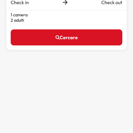
Check in
Check out
1 camera
2 adulti
Cercare