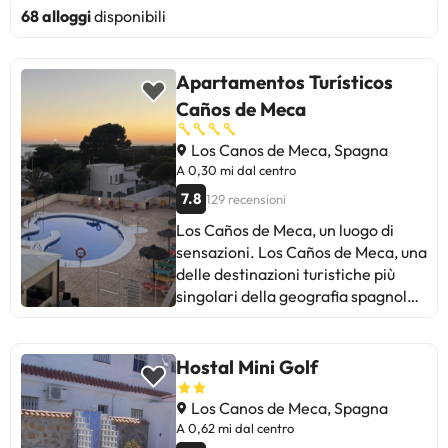
68 alloggi
disponibili
Apartamentos Turísticos
Caños de Meca
Los Canos de Meca, Spagna
A 0,30 mi dal centro
7.8
129 recensioni
Los Caños de Meca, un luogo di
sensazioni. Los Caños de Meca, una
delle destinazioni turistiche più
singolari della geografia spagnola.
La bellezza dei suoi paesaggi, la sua
atmosfera e le sue spiagge
fantastiche e varie non lasciano
Hostal Mini Golf
indifferente il viaggiatore, lo
rendono una destinazione ideale
Los Canos de Meca, Spagna
per tutto l'anno. Gli appartamenti
A 0,62 mi dal centro