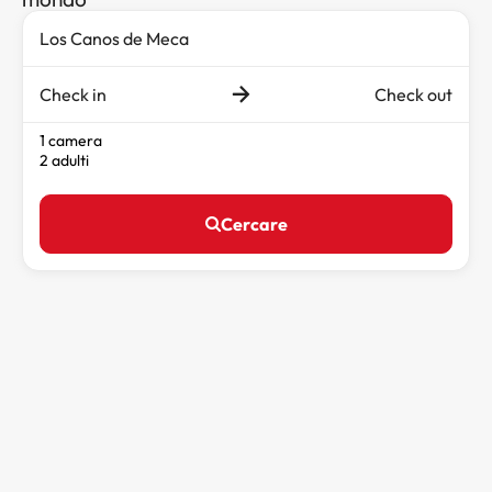
Check in
Check out
1 camera
2 adulti
Cercare