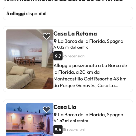
5 alloggi
disponibili
Casa La Retama
La Barca de la Florida, Spagna
A 0,12 mi dal centro
9.7
26 recensioni
Alloggio posizionato a La Barca de
la Florida, a 20 km da
Montecastillo Golf Resort e 48 km
da Parque Genovés, Casa La
Retama offre una terrazza e l’aria
condizionata. Questo
appartamento è a 20 km da
Casa Lia
Villamarta Theatre e 22 km da
La Barca de la Florida, Spagna
Jerez Cathedral. Questo
A 1,47 mi dal centro
appartamento prevede 2 camere
9.6
15 recensioni
da letto, una cucina con frigorifero